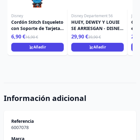
Disney
Disney Departement 56
Jim 
Cordón Stitch Esqueleto
HUEY, DEWEY Y LOUIE
Cal
con Soporte de Tarjeta -
SE ARRIESGAN - DISNEY
esq
Lilo & Stitch
VILLAGE
HEA
6,90 €
29,90 €
26,
16,90 €
39,90 €
Añadir
Añadir
Información adicional
Referencia
6007078
Marca