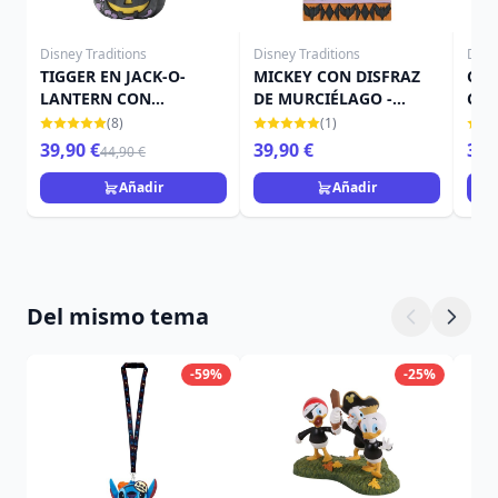
Disney Traditions
Disney Traditions
Disn
TIGGER EN JACK-O-
MICKEY CON DISFRAZ
CAM
LANTERN CON
DE MURCIÉLAGO -
CAL
MURCIÉLAGO - DISNEY
DISNEY TRADITIONS
TRA
(8)
(1)
TRADITIONS
39,90 €
39,90 €
39,
44,90 €
Añadir
Añadir
Del mismo tema
-59%
-25%