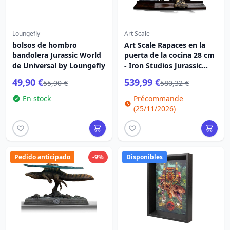
Loungefly
Art Scale
bolsos de hombro
Art Scale Rapaces en la
bandolera Jurassic World
puerta de la cocina 28 cm
de Universal by Loungefly
- Iron Studios Jurassic
Park
49,90 €
539,99 €
55,90 €
580,32 €
En stock
Précommande
(25/11/2026)
Pedido anticipado
-9%
Disponibles