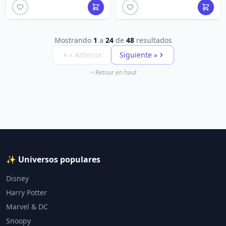
Mostrando
1
a
24
de
48
resultados
« Anterior
Siguiente »
Retour en haut
✨ Universos populares
Disney
Harry Potter
Marvel & DC
Snoopy