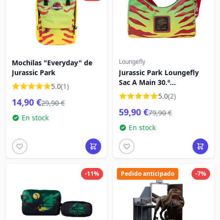
Loungefly
Mochilas "Everyday" de
Jurassic Park
Jurassic Park Loungefly
Sac A Main 30.º
5.0
(1)
aniversario La vida
5.0
(2)
14,90 €
encuentra un camino
29,90 €
59,90 €
79,90 €
En stock
En stock
-11%
Pedido anticipado
-7%