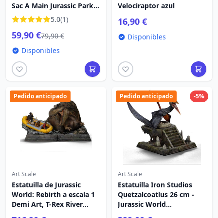
Sac A Main Jurassic Park
Velociraptor azul
Logo
5.0
(1)
16,90 €
59,90 €
79,90 €
Disponibles
Disponibles
Pedido anticipado
Pedido anticipado
-5%
Art Scale
Art Scale
Estatuilla de Jurassic
Estatuilla Iron Studios
World: Rebirth a escala 1
Quetzalcoatlus 26 cm -
Demi Art, T-Rex River
Jurassic World
Attack, 22 cm
Renaissance