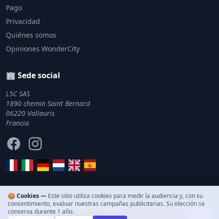
Pago
Privacidad
Quiénes somos
Opiniones WonderCity
🏢 Sede social
L5C SAS
1890 chemin Saint Bernard
06220 Vallauris
Francia
Facebook
Instagram
🍪 Cookies —
Este sitio utiliza cookies para medir la audiencia y, con su
consentimiento, evaluar nuestras campañas publicitarias. Su elección se
© 2011–2026 WonderCity. Todos los derechos reservados.
conserva durante 1 año.