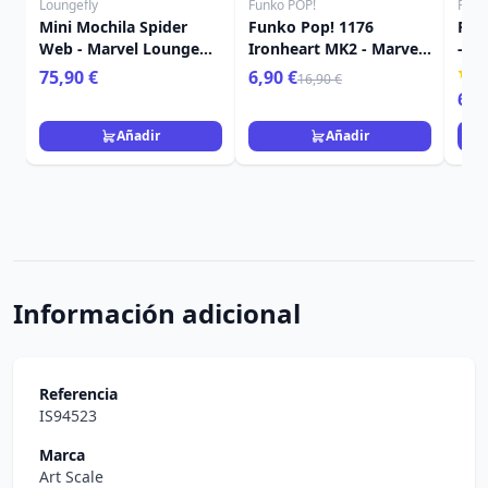
Loungefly
Funko POP!
Funk
Mini Mochila Spider
Funko Pop! 1176
FUN
Web - Marvel Loungefly
Ironheart MK2 - Marvel
- D
Spider-Man
Black Panther Wakanda
el 
75,90 €
6,90 €
16,90 €
Forever
6,9
Añadir
Añadir
Información adicional
Referencia
IS94523
Marca
Art Scale