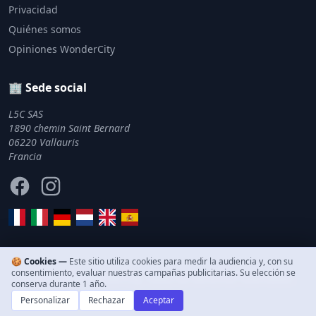
Privacidad
Quiénes somos
Opiniones WonderCity
🏢 Sede social
L5C SAS
1890 chemin Saint Bernard
06220 Vallauris
Francia
Facebook
Instagram
🍪 Cookies —
Este sitio utiliza cookies para medir la audiencia y, con su
consentimiento, evaluar nuestras campañas publicitarias. Su elección se
© 2011–2026 WonderCity. Todos los derechos reservados.
conserva durante 1 año.
Personalizar
Rechazar
Aceptar