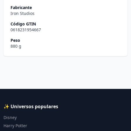
Fabricante
Iron Studios
Código GTIN
0618231954667
Peso
880 g
✨ Universos populares
Disney
Harry Potter