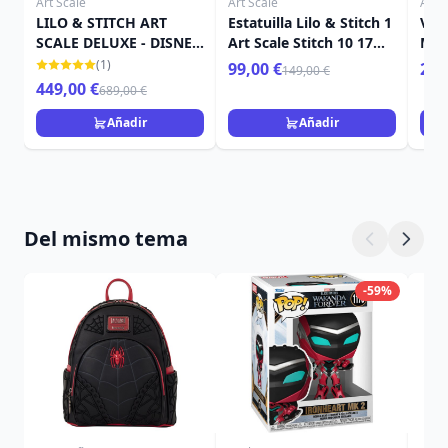
Art Scale
Art Scale
Art S
LILO & STITCH ART
Estatuilla Lilo & Stitch 1
Ven
SCALE DELUXE - DISNEY
Art Scale Stitch 10 17
Mar
LILO & STITCH
cm
(1)
99,00 €
259
149,00 €
449,00 €
689,00 €
Añadir
Añadir
Del mismo tema
-59%