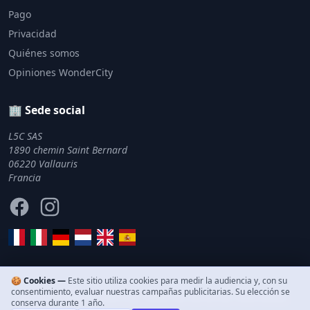
Pago
Privacidad
Quiénes somos
Opiniones WonderCity
🏢 Sede social
L5C SAS
1890 chemin Saint Bernard
06220 Vallauris
Francia
Facebook
Instagram
🍪 Cookies —
Este sitio utiliza cookies para medir la audiencia y, con su
consentimiento, evaluar nuestras campañas publicitarias. Su elección se
© 2011–2026 WonderCity. Todos los derechos reservados.
conserva durante 1 año.