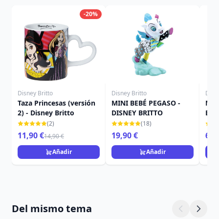
-20%
Disney Britto
Disney Britto
Disne
Taza Princesas (versión
MINI BEBÉ PEGASO -
Min
2) - Disney Britto
DISNEY BRITTO
Brit
(2)
(18)
11,90 €
19,90 €
69,
14,90 €
Añadir
Añadir
Del mismo tema