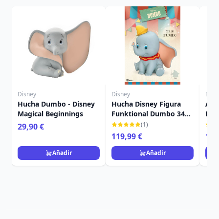
Disney
Disney
Disn
Hucha Dumbo - Disney
Hucha Disney Figura
Ado
Magical Beginnings
Funktional Dumbo 34
Dis
cm
(1)
29,90 €
119,99 €
13,
Añadir
Añadir