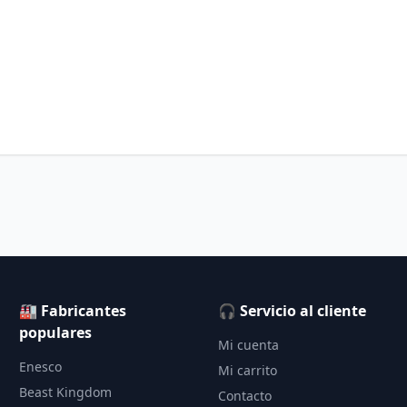
🏭 Fabricantes
🎧 Servicio al cliente
populares
Mi cuenta
Enesco
Mi carrito
Beast Kingdom
Contacto