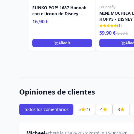
Loungefly
FUNKO POP! 1687 Hannah
MINI MOCHILA 
con el ícono de Disney -
HOPPS - DISNE
Disney Channel Hannah
16,90 €
ZOOTOPIA 2
Montana
(1)
59,90 €
79,90 €
Añadir
Añad
Opiniones de clientes
Todos los comentarios
5
4
3
(1)
Michael
Acheté le 05/06/2026
•
Posté le 15/06/2026