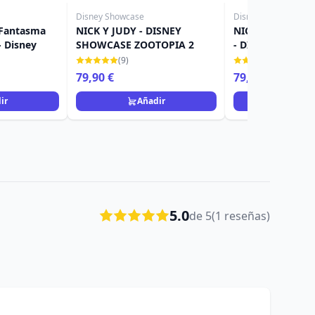
Disney Showcase
Disney Showcase
 Fantasma
NICK Y JUDY - DISNEY
NICK Y JUDY SA
 Disney
SHOWCASE ZOOTOPIA 2
- DISNEY SHOW
ZOOTOPIA
(9)
(5)
79,90 €
79,90 €
ir
Añadir
Añad
5.0
de 5
(1 reseñas)