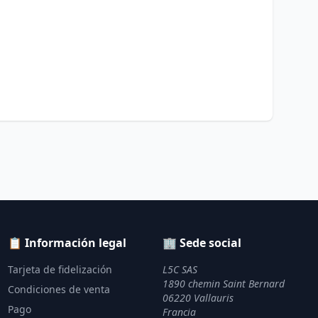
📋 Información legal
🏢 Sede social
Tarjeta de fidelización
L5C SAS
1890 chemin Saint Bernard
Condiciones de venta
06220 Vallauris
Pago
Francia