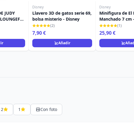
Disney
Disney
DE JUDY
Llavero 3D de gatos serie 69,
Minifigura de El
Y LOUNGEFLY
bolsa misterio - Disney
Manchado 7 cm -
(2)
(1)
7,90 €
25,90 €
ir
Añadir
Añad
2
1
Con foto