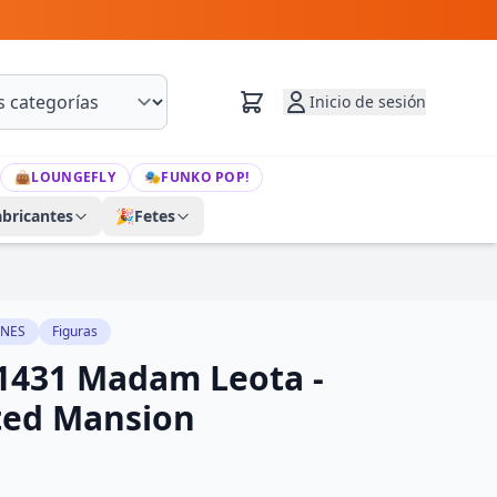
Inicio de sesión
👜
LOUNGEFLY
🎭
FUNKO POP!
abricantes
🎉
Fetes
NES
Figuras
1431 Madam Leota -
ted Mansion