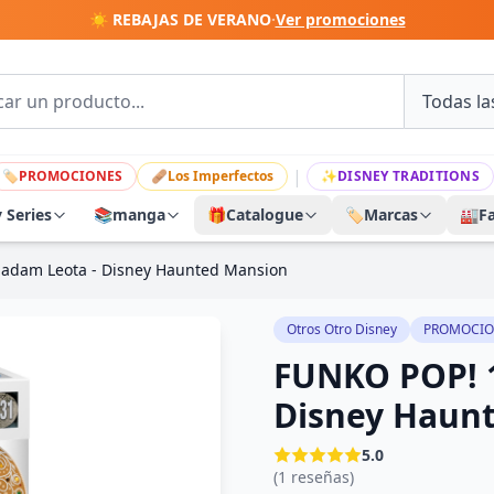
☀️ REBAJAS DE VERANO
·
Ver promociones
|
🏷
PROMOCIONES
🩹
Los Imperfectos
✨
DISNEY TRADITIONS
y Series
📚
manga
🎁
Catalogue
🏷️
Marcas
🏭
F
adam Leota - Disney Haunted Mansion
Otros Otro Disney
PROMOCIO
FUNKO POP! 
Disney Haun
5.0
(1 reseñas)