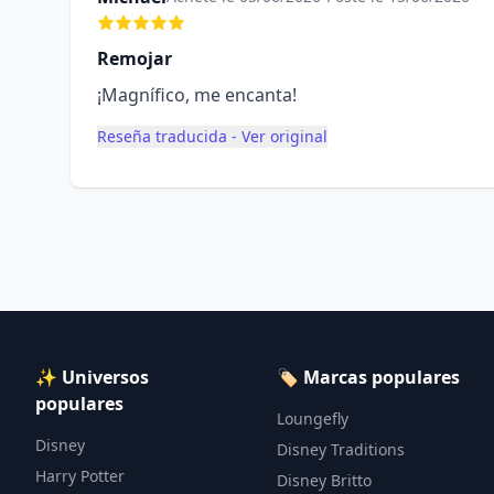
Remojar
¡Magnífico, me encanta!
Reseña traducida - Ver original
✨ Universos
🏷️ Marcas populares
populares
Loungefly
Disney
Disney Traditions
Harry Potter
Disney Britto