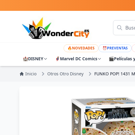
🔥
NOVEDADES
⏰
PREVENTAS
🏰
DISNEY
🦸
Marvel DC Comics
🎬
Películas 
Inicio
Otros Otro Disney
FUNKO POP! 1431 M