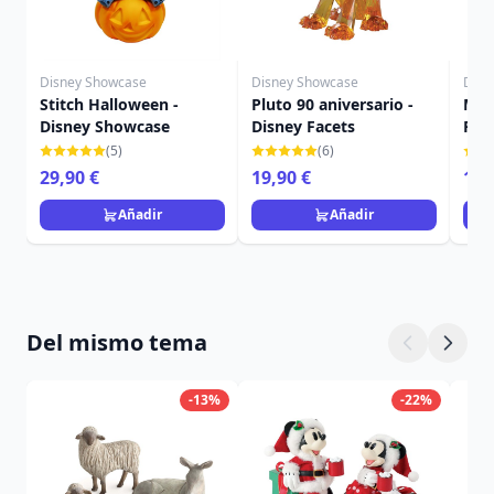
Disney Showcase
Disney Showcase
Disn
Stitch Halloween -
Pluto 90 aniversario -
Mic
Disney Showcase
Disney Facets
Fac
(5)
(6)
29,90 €
19,90 €
16,
Añadir
Añadir
Del mismo tema
-13%
-22%