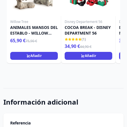
Willow Tree
Disney Departement 56
Disn
ANIMALES MANSOS DEL
COCOA BREAK - DISNEY
DEC
ESTABLO - WILLOW
DEPARTMENT 56
MIC
TREE
DIS
(1)
65,90 €
34,
75,90 €
34,90 €
44,90 €
Añadir
Añadir
Información adicional
Referencia