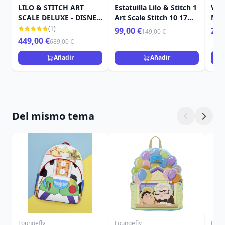
LILO & STITCH ART
Estatuilla Lilo & Stitch 1
Ven
SCALE DELUXE - DISNEY
Art Scale Stitch 10 17
Mar
LILO & STITCH
cm
(1)
99,00 €
259
149,00 €
449,00 €
689,00 €
Añadir
Añadir
Del mismo tema
Loungefly
Loungefly
Loun