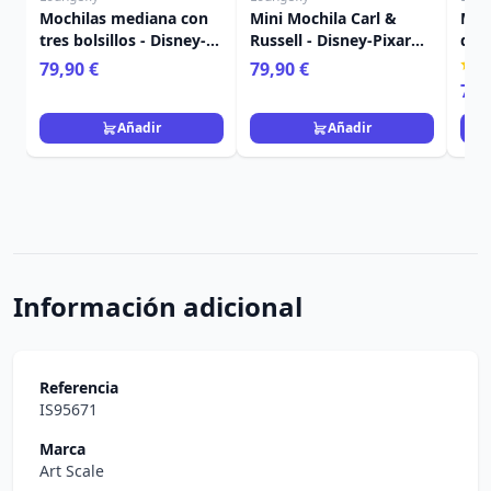
Mochilas mediana con
Mini Mochila Carl &
Min
tres bolsillos - Disney-
Russell - Disney-Pixar
de 
Pixar Loungefly Toy
Loungefly Up
Kap
79,90 €
79,90 €
Story 5
Lou
79,
Uni
Añadir
Añadir
Información adicional
Referencia
IS95671
Marca
Art Scale