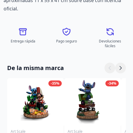
aproximadas 11 x 55 x 41 cm sobre base con licencia
oficial.
Entrega rápida
Pago seguro
Devoluciones
fáciles
De la misma marca
-35%
-34%
Art Scale
Art Scale
Art S