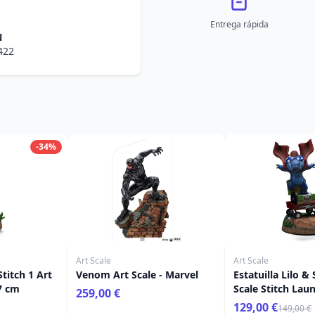
Entrega rápida
N
422
-34%
Art Scale
Art Scale
Stitch 1 Art
Venom Art Scale - Marvel
Estatuilla Lilo & 
17 cm
Scale Stitch Lau
259,00 €
129,00 €
149,00 €