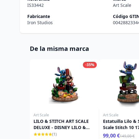
IS33442
Art Scale
Fabricante
Código GTI
Iron Studios
0042882334
De la misma marca
-35%
Art Scale
Art Scale
LILO & STITCH ART SCALE
Estatuilla Lilo & 
DELUXE - DISNEY LILO &
Scale Stitch 10 
STITCH
(1)
99,00 €
149,00 €