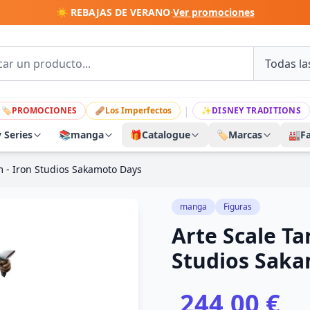
☀️ REBAJAS DE VERANO
·
Ver promociones
|
🏷
PROMOCIONES
🩹
Los Imperfectos
✨
DISNEY TRADITIONS
y Series
📚
manga
🎁
Catalogue
🏷️
Marcas
🏭
F
m - Iron Studios Sakamoto Days
manga
Figuras
Arte Scale Ta
Studios Sak
244,00 €