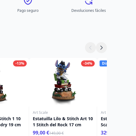
Pago seguro
Devoluciones fáciles
-13%
-34%
Disponibles
Art Scale
Art Scale
Stitch 1 10
Estatuilla Lilo & Stitch Art 10
Estatuilla Saint 
ndry 19 cm
1 Stitch del Rock 17 cm
Scale Máscara d
Cáncer 23 cm
99,00 €
329,00 €
149,00 €