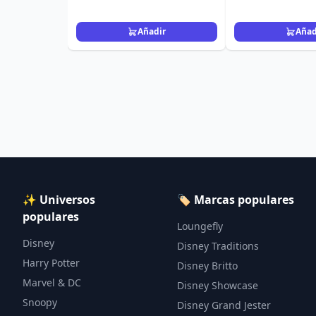
Añadir
Añad
✨ Universos
🏷️ Marcas populares
populares
Loungefly
Disney
Disney Traditions
Harry Potter
Disney Britto
Marvel & DC
Disney Showcase
Snoopy
Disney Grand Jester