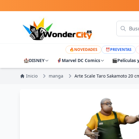
🔥
NOVEDADES
⏰
PREVENTAS
🏰
DISNEY
🦸
Marvel DC Comics
🎬
Películas 
Inicio
manga
Arte Scale Taro Sakamoto 20 c