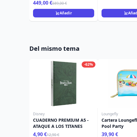
449,00 €
689,00 €
Añadir
Añad
Del mismo tema
-62%
Disney
Loungefly
CUADERNO PREMIUM A5 -
Cartera Lounge
ATAQUE A LOS TITANES
Pool Party
4,90 €
39,90 €
12,90 €