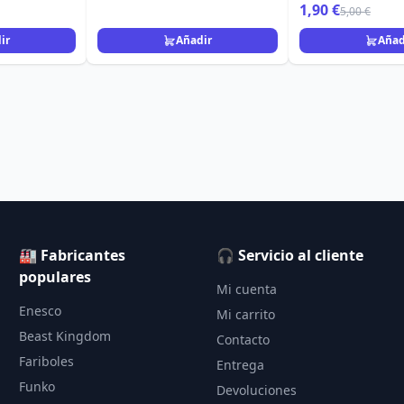
1,90 €
5,00 €
ir
Añadir
Añad
🏭 Fabricantes
🎧 Servicio al cliente
populares
Mi cuenta
Enesco
Mi carrito
Beast Kingdom
Contacto
Fariboles
Entrega
Funko
Devoluciones