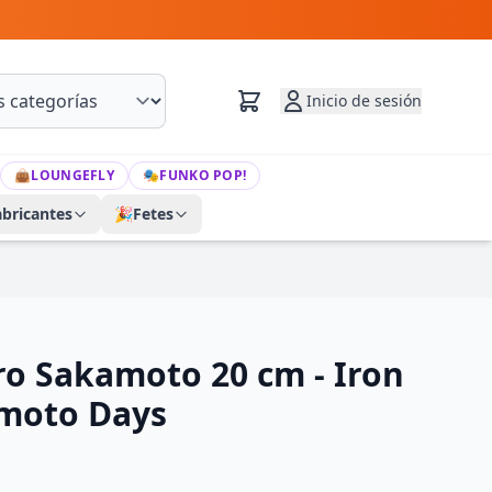
Inicio de sesión
👜
LOUNGEFLY
🎭
FUNKO POP!
abricantes
🎉
Fetes
ro Sakamoto 20 cm - Iron
amoto Days