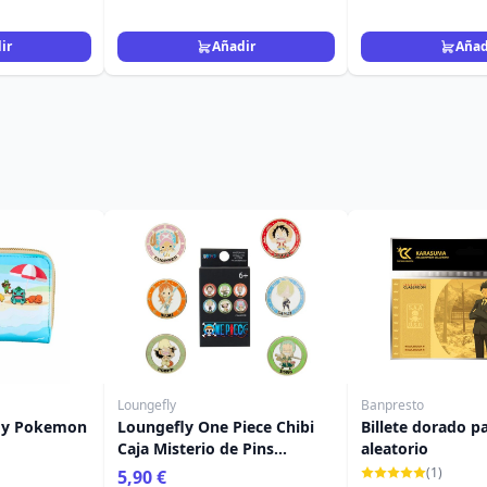
ir
Añadir
Añad
Loungefly
Banpresto
fly Pokemon
Loungefly One Piece Chibi
Billete dorado p
Caja Misterio de Pins
aleatorio
Esmaltados Surtidos
(1)
5,90 €