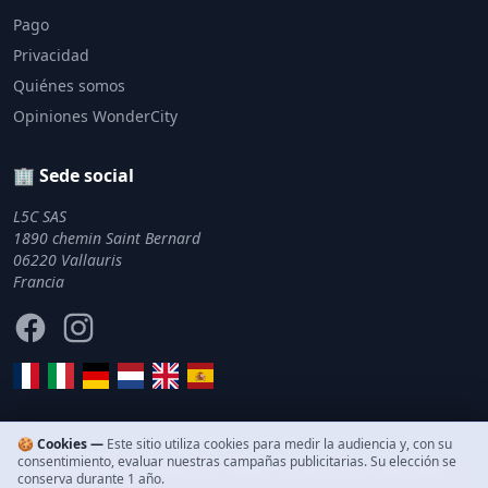
Pago
Privacidad
Quiénes somos
Opiniones WonderCity
🏢 Sede social
L5C SAS
1890 chemin Saint Bernard
06220 Vallauris
Francia
Facebook
Instagram
🍪 Cookies —
Este sitio utiliza cookies para medir la audiencia y, con su
consentimiento, evaluar nuestras campañas publicitarias. Su elección se
© 2011–2026 WonderCity. Todos los derechos reservados.
conserva durante 1 año.