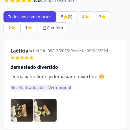
5.0
de 5
(2 reseñas)
Todos los comentarios
5
4
3
(2)
2
1
Con foto
Laëtitia
Acheté le 09/12/2023
•
Posté le 09/04/2024
demasiado divertido
Demasiado lindo y demasiado divertido 😁
Reseña traducida - Ver original