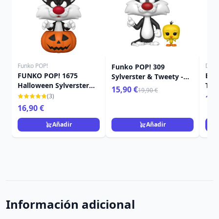
Funko POP!
Disn
Funko POP! 309
FUNKO POP! 1675
BUG
Sylverster & Tweety -
Halloween Sylverster
TUN
Looney Tunes
15,90 €
19,90 €
Calabaza - Looney
(3)
14,
Tunes
16,90 €
Añadir
Añadir
Información adicional