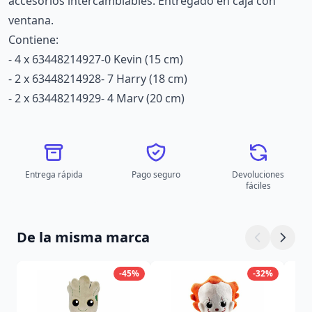
accesorios intercambiables. Entregado en caja con
ventana.
Contiene:
- 4 x 63448214927-0 Kevin (15 cm)
- 2 x 63448214928- 7 Harry (18 cm)
- 2 x 63448214929- 4 Marv (20 cm)
Entrega rápida
Pago seguro
Devoluciones
fáciles
De la misma marca
-45%
-32%