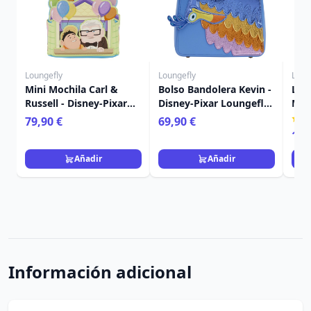
Loungefly
Loungefly
Loun
Mini Mochila Carl &
Bolso Bandolera Kevin -
Lla
Russell - Disney-Pixar
Disney-Pixar Loungefly
Min
Loungefly Up
Up
de U
79,90 €
69,90 €
Lou
16,
Añadir
Añadir
Información adicional