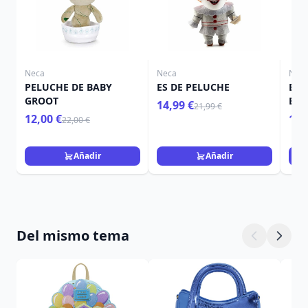
Neca
Neca
Nec
PELUCHE DE BABY
ES DE PELUCHE
BEE
GROOT
BEE
14,99 €
21,99 €
DE 
12,00 €
109
22,00 €
DE 
"MA
BEE
Añadir
Añadir
SAN
Del mismo tema