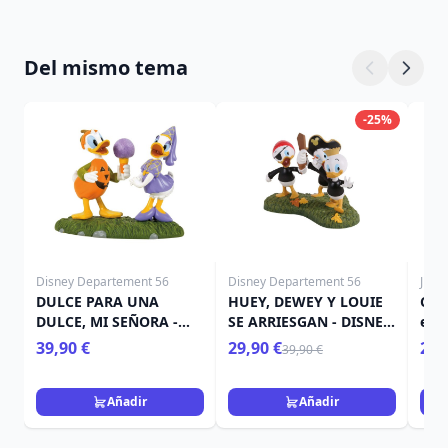
Del mismo tema
-25%
Disney Departement 56
Disney Departement 56
Jim 
DULCE PARA UNA
HUEY, DEWEY Y LOUIE
Cal
DULCE, MI SEÑORA -
SE ARRIESGAN - DISNEY
esq
DISNEY VILLAGE
VILLAGE
HEA
39,90 €
29,90 €
26,
39,90 €
Añadir
Añadir