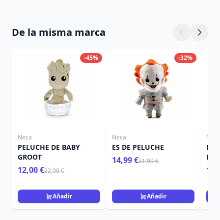
De la misma marca
-45%
-32%
Neca
Neca
Nec
PELUCHE DE BABY
ES DE PELUCHE
BEE
GROOT
BEE
14,99 €
21,99 €
DE 
12,00 €
109
22,00 €
DE 
"MA
BEE
Añadir
Añadir
SAN