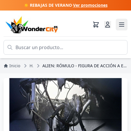
☀️ REBAJAS DE VERANO
·
Ver promociones
Inicio
Halloween
ALIEN: RÓMULO - FIGURA DE ACCIÓN A ESCALA DE 7" - LABORATORIO SUSPENDIDO DE LUJO XENOMORFO XX121