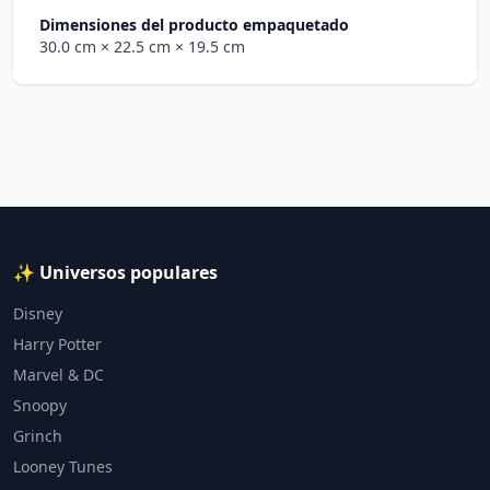
Dimensiones del producto empaquetado
30.0 cm
× 22.5 cm
× 19.5 cm
✨ Universos populares
Disney
Harry Potter
Marvel & DC
Snoopy
Grinch
Looney Tunes