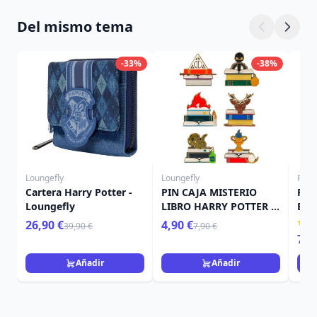
Del mismo tema
-33%
-38%
Loungefly
Loungefly
Funk
Cartera Harry Potter -
PIN CAJA MISTERIO
Fig
Loungefly
LIBRO HARRY POTTER -
Bit
HARRY POTTER
Pot
26,90 €
4,90 €
39,90 €
7,90 €
LOUNGEFLY
Emp
7,9
Añadir
Añadir