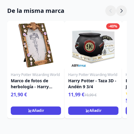
De la misma marca
-40%
Harry Potter Wizarding World
Harry Potter Wizarding World
Harr
Marco de fotos de
Harry Potter - Taza 3D -
El t
herbología - Harry
Andén 9 3/4
Jueg
Potter
HAR
21,90 €
11,99 €
19,99 €
59,
Añadir
Añadir