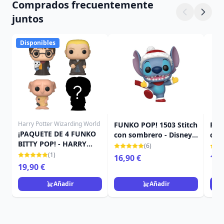
Comprados frecuentemente
juntos
Disponibles
Harry Potter Wizarding World
FUNKO POP! 1503 Stitch
FUN
¡PAQUETE DE 4 FUNKO
con sombrero - Disney
con
BITTY POP! - HARRY
Lilo y Stitch
Disn
(6)
POTTER
(1)
16,90 €
16,
19,90 €
Añadir
Añadir