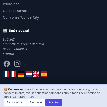
Privacidad
Quiénes somos
Opiniones WonderCity
🏢 Sede social
L5C SAS
1890 chemin Saint Bernard
06220 Vallauris
Francia
Facebook
Instagram
🍪 Cookies —
Este sitio utiliza cookies para medir la audiencia y, con su
consentimiento, evaluar nuestras campañas publicitarias. Su elección se
© 2011–2026 WonderCity. Todos los derechos reservados.
conserva durante 1 año.
Personalizar
Rechazar
Aceptar