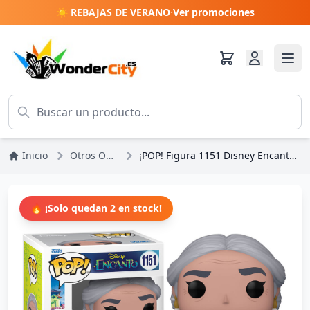
☀️ REBAJAS DE VERANO
·
Ver promociones
Inicio
Otros Otro Disney
¡POP! Figura 1151 Disney Encanto Abuela Alma Madrigal
🔥 ¡Solo quedan 2 en stock!