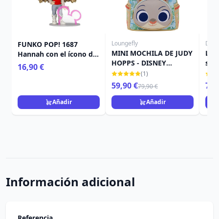
Loungefly
Disn
FUNKO POP! 1687
MINI MOCHILA DE JUDY
Lla
Hannah con el ícono de
HOPPS - DISNEY
seri
Disney - Disney Channel
16,90 €
LOUNGEFLY ZOOTOPIA
- Di
Hannah Montana
(1)
2
59,90 €
7,9
79,90 €
Añadir
Añadir
Información adicional
Referencia