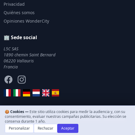
Privacidad
Quiénes somos
Opiniones WonderCity
🏢 Sede social
L5C SAS
1890 chemin Saint Bernard
06220 Vallauris
Francia
Facebook
Instagram
🍪 Cookies —
Este sitio utiliza cookies para medir la audiencia y, con su
consentimiento, evaluar nuestras campañas publicitarias. Su elección se
© 2011–2026 WonderCity. Todos los derechos reservados.
conserva durante 1 año.
Personalizar
Rechazar
Aceptar