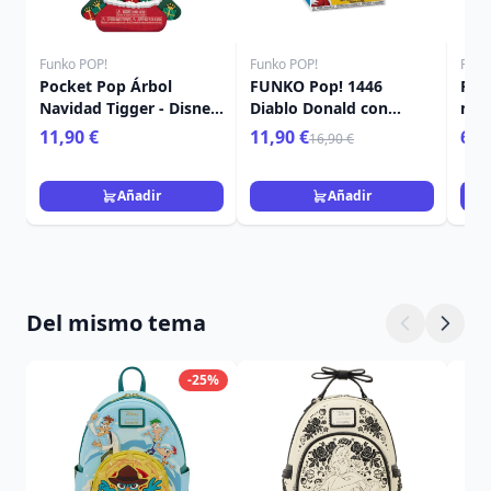
Funko POP!
Funko POP!
Funk
Pocket Pop Árbol
FUNKO Pop! 1446
Poc
Navidad Tigger - Disney
Diablo Donald con
mis
Winnie The Pooh
calabaza - Disney
Nav
11,90 €
11,90 €
6,9
16,90 €
Añadir
Añadir
Del mismo tema
-25%