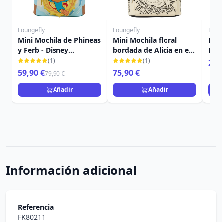
Loungefly
Loungefly
Loun
Mini Mochila de Phineas
Mini Mochila floral
Por
y Ferb - Disney
bordada de Alicia en el
Pos
Loungefly
País de las Maravillas -
Dis
(1)
(1)
24,
Disney Loungefly
59,90 €
75,90 €
79,90 €
Añadir
Añadir
Información adicional
Referencia
FK80211