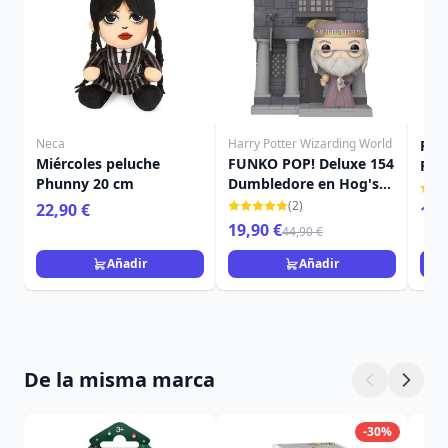
Neca
Harry Potter Wizarding World
FUN
Miércoles peluche
FUNKO POP! Deluxe 154
Poc
Phunny 20 cm
Dumbledore en Hog's
aniv
Head, Hogsmeade -
(2)
22,90 €
16,
Harry Potter y la
19,90 €
44,90 €
cámara secreta
Aniversario
Añadir
Añadir
De la misma marca
-30%