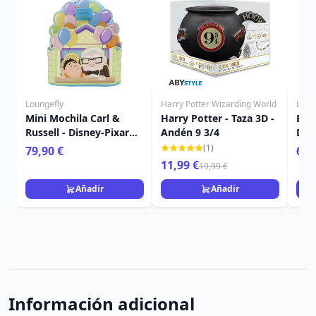
Loungefly
Harry Potter Wizarding World
Loun
Mini Mochila Carl &
Harry Potter - Taza 3D -
Bol
Russell - Disney-Pixar
Andén 9 3/4
Dis
Loungefly Up
Up
(1)
79,90 €
69,
11,99 €
19,99 €
Añadir
Añadir
Información adicional