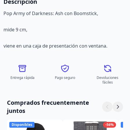
Descripción
Pop Army of Darkness: Ash con Boomstick,
mide 9 cm,
viene en una caja de presentación con ventana.
Entrega rápida
Pago seguro
Devoluciones
fáciles
Comprados frecuentemente
juntos
Disponibles
-56%
Dis