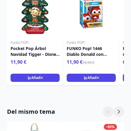
Funko POP!
Funko POP!
Funk
Pocket Pop Árbol
FUNKO Pop! 1446
Poc
Navidad Tigger - Disney
Diablo Donald con
mis
Winnie The Pooh
calabaza - Disney
Nav
11,90 €
11,90 €
6,9
16,90 €
Añadir
Añadir
Del mismo tema
-40%