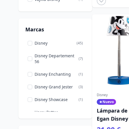
La Sirenita
(4)
La bella y la Bestia
(3)
Los Aristogatos
(1)
Marcas
Mickey, Minnie, Pluto,
(9)
Goofy
Disney
(45)
Moana
(1)
Disney Departement
(7)
56
Navidad
(7)
Disney Enchanting
(1)
Otros Otro Disney
(1)
Disney Grand Jester
(3)
Pascua
(7)
Disney
Películas y
Disney Showcase
(1)
Nuevo
(14)
Series
Lámpara de 
Harry Potter
(11)
Pesadilla antes de
Wizarding World
Egan Disne
(3)
Navidad