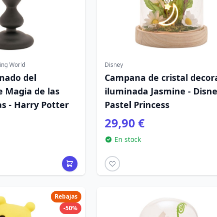
ing World
Disney
inado del
Campana de cristal decor
e Magia de las
iluminada Jasmine - Disn
s - Harry Potter
Pastel Princess
29,90 €
En stock
Rebajas
-50%