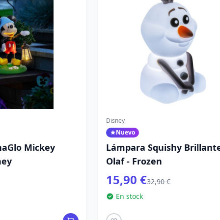
Disney
Nuevo
naGlo Mickey
Lámpara Squishy Brillant
ney
Olaf - Frozen
15,90 €
32,90 €
En stock