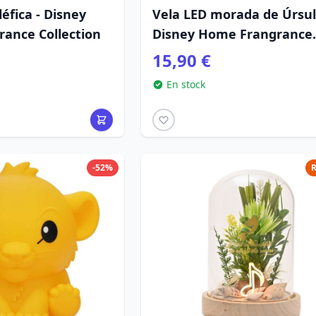
éfica - Disney
Vela LED morada de Úrsul
ance Collection
Disney Home Frangrance
Collection
15,90 €
En stock
-52%
R