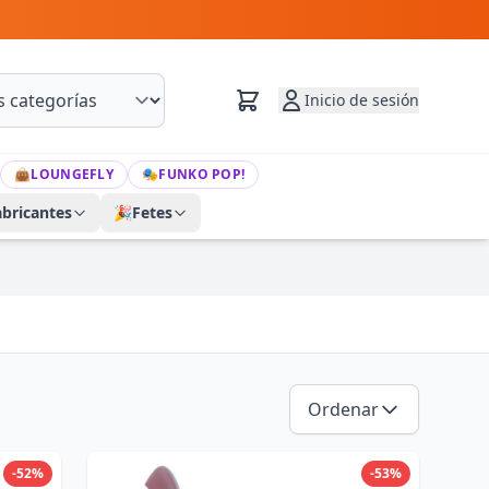
Inicio de sesión
👜
LOUNGEFLY
🎭
FUNKO POP!
abricantes
🎉
Fetes
Ordenar
-52%
-53%