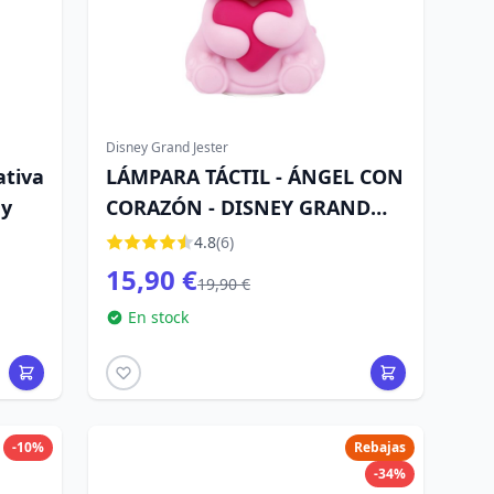
Disney Grand Jester
ativa
LÁMPARA TÁCTIL - ÁNGEL CON
ey
CORAZÓN - DISNEY GRAND
JESTER
4.8
(6)
15,90 €
19,90 €
En stock
-10%
Rebajas
-34%