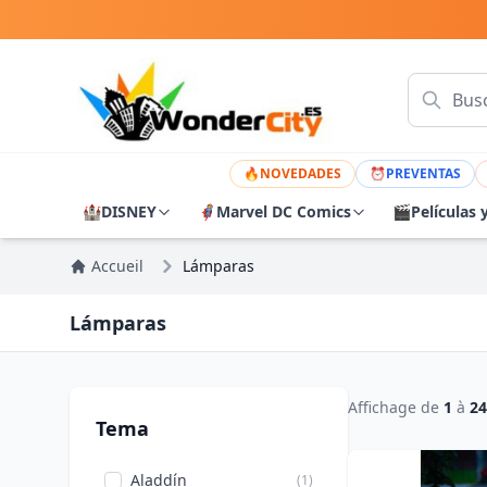
🔥
NOVEDADES
⏰
PREVENTAS
🏰
DISNEY
🦸
Marvel DC Comics
🎬
Películas 
Accueil
Lámparas
Lámparas
Affichage de
1
à
24
Tema
Aladdín
(1)