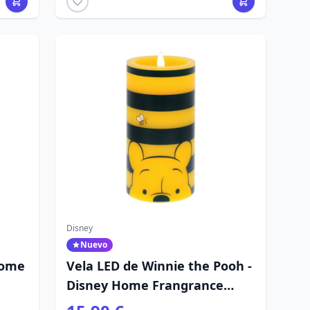
Disney
Nuevo
Home
Vela LED de Winnie the Pooh -
Disney Home Frangrance
Collection