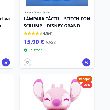
Disney Grand Jester
ativa
LÁMPARA TÁCTIL - STITCH CON
a
SCRUMP – DISNEY GRAND
JESTER
4.8
(4)
15,90 €
19,90 €
En stock
Rebajas
-20%