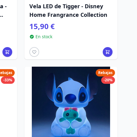
a -
Vela LED de Tigger - Disney
Home Frangrance Collection
15,90 €
En stock
ebajas
Rebajas
-33%
-20%