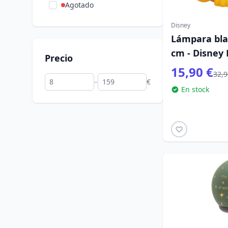
Agotado
Disney
Lámpara bla
cm - Disney 
Precio
15,90 €
32,9
–
€
En stock