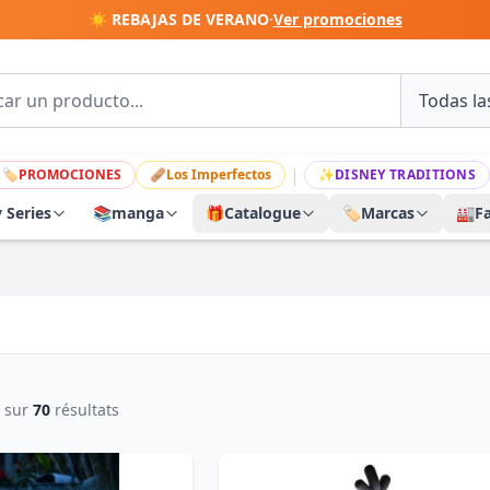
☀️ REBAJAS DE VERANO
·
Ver promociones
|
🏷
PROMOCIONES
🩹
Los Imperfectos
✨
DISNEY TRADITIONS
y Series
📚
manga
🎁
Catalogue
🏷️
Marcas
🏭
F
sur
70
résultats