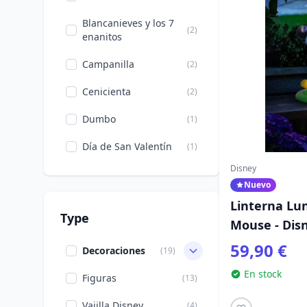
Blancanieves y los 7
(2)
enanitos
Campanilla
(2)
Cenicienta
(2)
Dumbo
(1)
Día de San Valentín
(1)
Disney
El Rey León
(1)
Nuevo
Enredados
(1)
Linterna Lu
Type
Mouse - Dis
Frozen
(1)
59,90 €
Decoraciones
(19)
Halloween
(4)
En stock
Figuras
(13)
La Bella Durmiente
(1)
Vajilla Disney
(4)