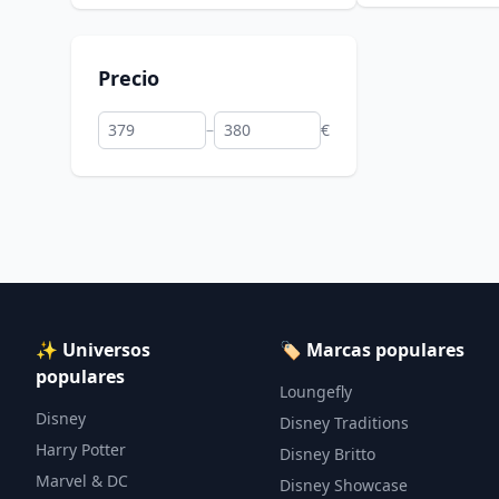
Precio
–
€
✨ Universos
🏷️ Marcas populares
populares
Loungefly
Disney
Disney Traditions
Harry Potter
Disney Britto
Marvel & DC
Disney Showcase