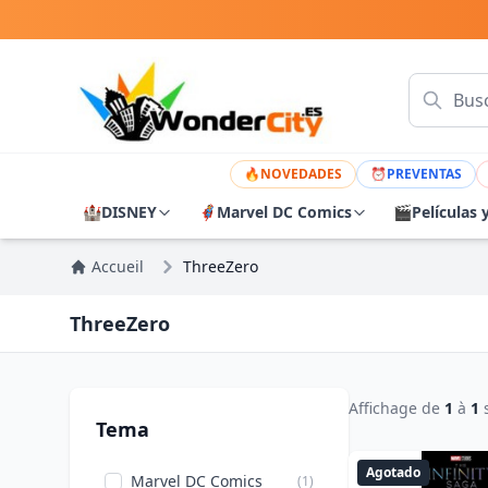
🔥
NOVEDADES
⏰
PREVENTAS
🏰
DISNEY
🦸
Marvel DC Comics
🎬
Películas 
Accueil
ThreeZero
ThreeZero
Affichage de
1
à
1
Tema
Agotado
Marvel DC Comics
(1)