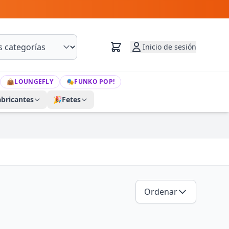
Inicio de sesión
👜
LOUNGEFLY
🎭
FUNKO POP!
abricantes
🎉
Fetes
Ordenar