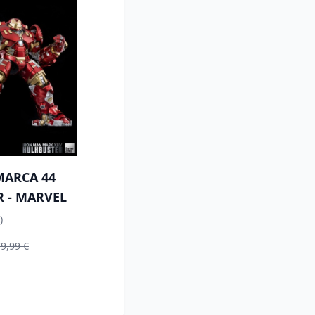
MARCA 44
 - MARVEL
)
9,99 €