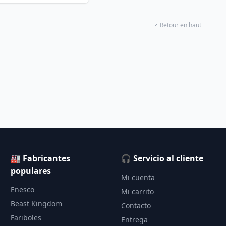
Retour en haut
🏭 Fabricantes
🎧 Servicio al cliente
populares
Mi cuenta
Enesco
Mi carrito
Beast Kingdom
Contacto
Fariboles
Entrega