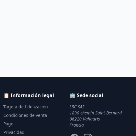
📋 Información legal
🏢 Sede social
Tarjeta de fidelización
L5C SAS
1890 chemin Saint Bernard
Condiciones de venta
06220 Vallauris
Pago
Francia
Privacidad