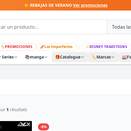
☀️ REBAJAS DE VERANO
·
Ver promociones
|
🏷
PROMOCIONES
🩹
Los Imperfectos
✨
DISNEY TRADITIONS
y Series
📚
manga
🎁
Catalogue
🏷️
Marcas
🏭
F
sur
1
résultats
-8%