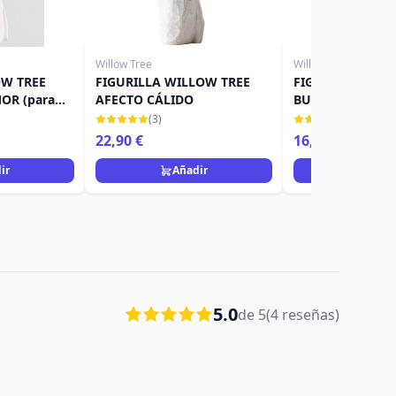
Willow Tree
Willow Tree
OW TREE
FIGURILLA WILLOW TREE
FIGURINE WILLO
OR (para
AFECTO CÁLIDO
BUEN HUMOR
(3)
(1)
22,90 €
16,90 €
22,90 €
ir
Añadir
Añad
5.0
de 5
(4 reseñas)