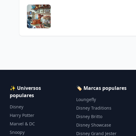
✨ Universos
🏷️ Marcas populares
populares
Loungefly
Disney
Disney Traditions
Harry Potter
Disney Britto
Marvel & DC
Disney Showcase
Snoopy
Disney Grand Jester