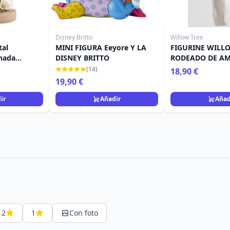
Disney Britto
Willow Tree
tal
MINI FIGURA Eeyore Y LA
FIGURINE WILL
inada
DISNEY BRITTO
RODEADO DE AM
 Pastel
colgar)
(14)
18,90 €
19,90 €
ir
Añadir
Añad
2
1
Con foto