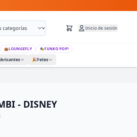
Inicio de sesión
👜
LOUNGEFLY
🎭
FUNKO POP!
abricantes
🎉
Fetes
BI - DISNEY
G