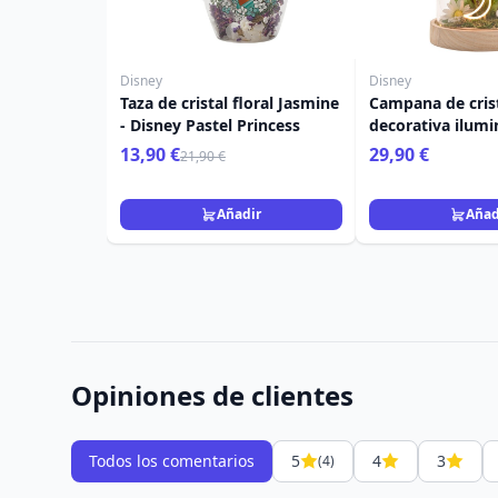
Disney
Disney
Taza de cristal floral Jasmine
Campana de cris
- Disney Pastel Princess
decorativa ilum
Jasmine - Disney
13,90 €
29,90 €
21,90 €
Princess
Añadir
Añad
Opiniones de clientes
Todos los comentarios
5
4
3
(4)