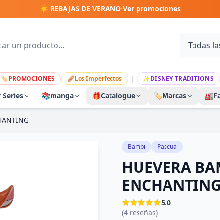
☀️ REBAJAS DE VERANO
·
Ver promociones
|
🏷
PROMOCIONES
🩹
Los Imperfectos
✨
DISNEY TRADITIONS
y Series
📚
manga
🎁
Catalogue
🏷️
Marcas
🏭
F
CHANTING
Bambi
Pascua
HUEVERA BAM
ENCHANTIN
5.0
(4 reseñas)