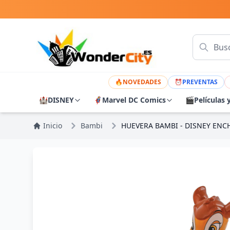
🔥
NOVEDADES
⏰
PREVENTAS
🏰
DISNEY
🦸
Marvel DC Comics
🎬
Películas 
Inicio
Bambi
HUEVERA BAMBI - DISNEY EN