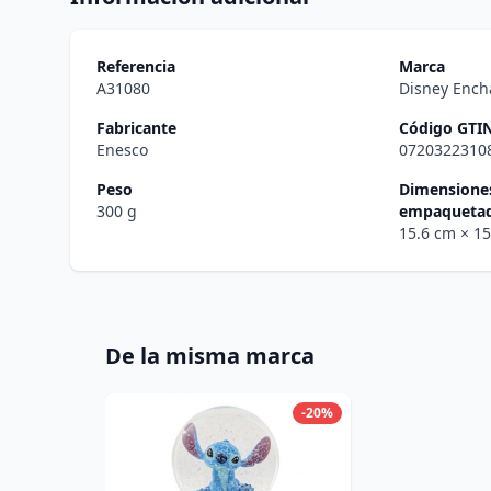
Referencia
Marca
A31080
Disney Ench
Fabricante
Código GTI
Enesco
0720322310
Peso
Dimensiones
300 g
empaqueta
15.6 cm
× 1
De la misma marca
-20%