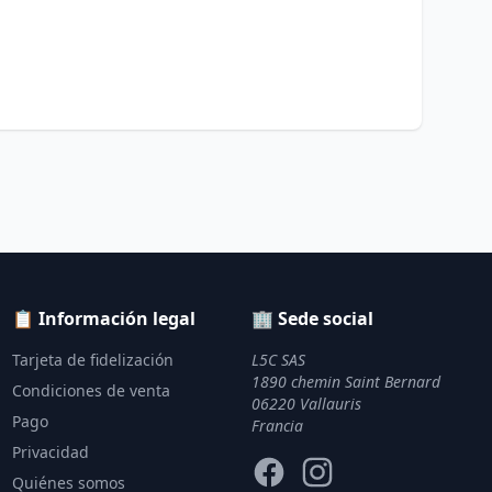
📋 Información legal
🏢 Sede social
Tarjeta de fidelización
L5C SAS
1890 chemin Saint Bernard
Condiciones de venta
06220 Vallauris
Pago
Francia
Privacidad
Facebook
Instagram
Quiénes somos