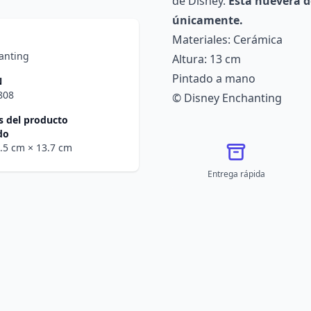
de Disney.
Esta huevera d
únicamente.
Materiales: Cerámica
anting
Altura: 13 cm
Pintado a mano
N
808
© Disney Enchanting
 del producto
do
5.5 cm
× 13.7 cm
Entrega rápida