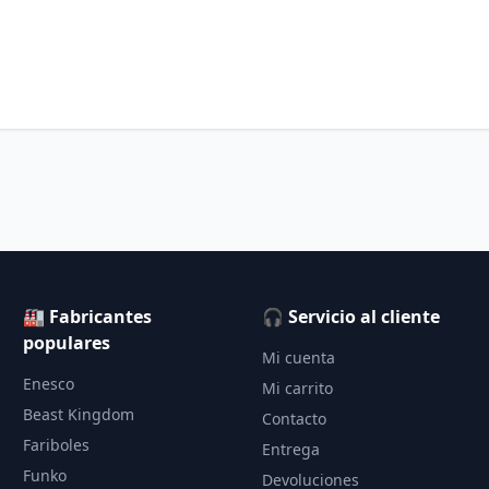
🏭 Fabricantes
🎧 Servicio al cliente
populares
Mi cuenta
Enesco
Mi carrito
Beast Kingdom
Contacto
Fariboles
Entrega
Funko
Devoluciones