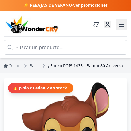
☀️ REBAJAS DE VERANO
·
Ver promociones
Inicio
Bambi
¡ Funko POP! 1433 - Bambi 80 Aniversario - Disney
🔥 ¡Solo quedan 2 en stock!