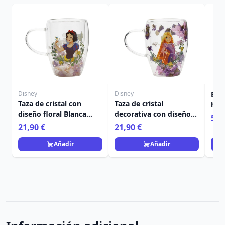
Disney
Disney
Bitt
Taza de cristal con
Taza de cristal
hue
diseño floral Blanca
decorativa con diseño
Stit
5,9
Nieves - Disney Pastel
floral de Enredados de
21,90 €
21,90 €
Princess
Disney
Añadir
Añadir