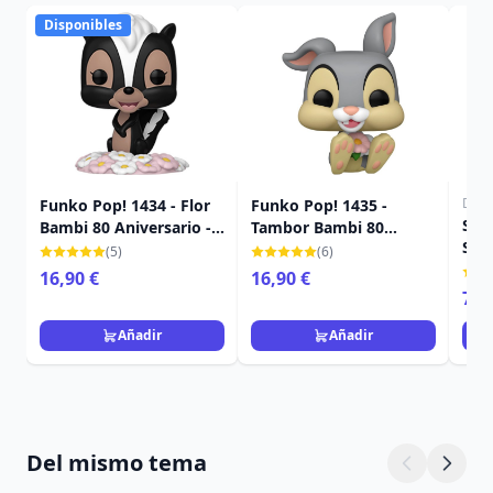
Disponibles
Disn
Funko Pop! 1434 - Flor
Funko Pop! 1435 -
STO
Bambi 80 Aniversario -
Tambor Bambi 80
SIR
Disney
Aniversario - Disney
(5)
(6)
TRA
16,90 €
16,90 €
79,
Añadir
Añadir
Del mismo tema