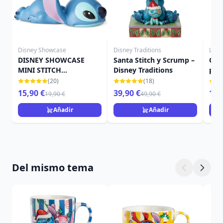
Disney Showcase
Disney Traditions
Loun
DISNEY SHOWCASE
Santa Stitch y Scrump –
Con
MINI STITCH
Disney Traditions
piez
ALARGADO
océ
(20)
(18)
DIS
15,90 €
39,90 €
19,
19,90 €
49,90 €
Añadir
Añadir
Del mismo tema