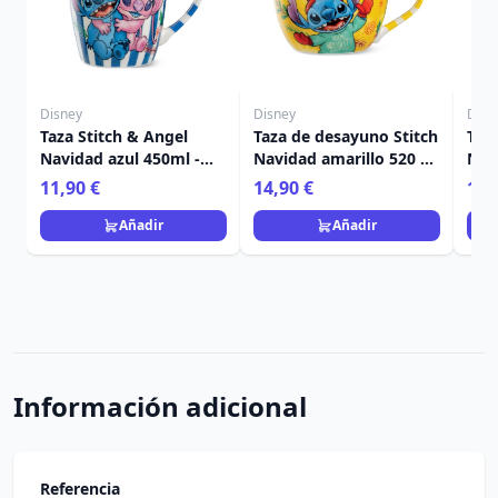
Disney
Disney
Disn
Taza Stitch & Angel
Taza de desayuno Stitch
Taz
Navidad azul 450ml -
Navidad amarillo 520 ml
Nav
Egan Disney Home
- Egan Disney Home
Ega
11,90 €
14,90 €
14,
Añadir
Añadir
Información adicional
Referencia