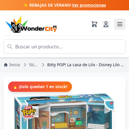
☀️ REBAJAS DE VERANO
·
Ver promociones
Inicio
Stitch
Bitty POP! La casa de Lilo - Disney Lilo & Stitch
🔥 ¡Solo quedan 1 en stock!