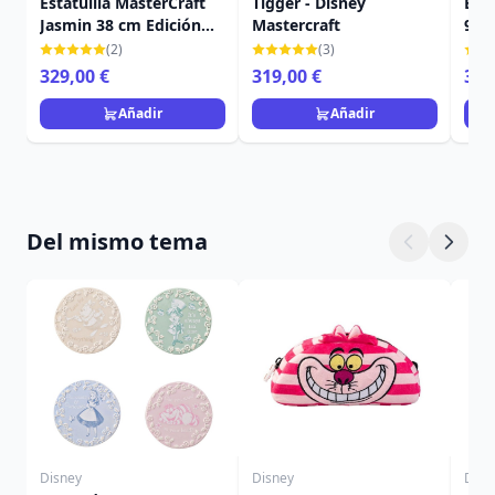
Estatuilla MasterCraft
Tigger - Disney
Edic
Jasmin 38 cm Edición
Mastercraft
999
limitada - Disney
MAS
(2)
(3)
Aladdín
329,00 €
319,00 €
359
Añadir
Añadir
Del mismo tema
Disney
Disney
Disn