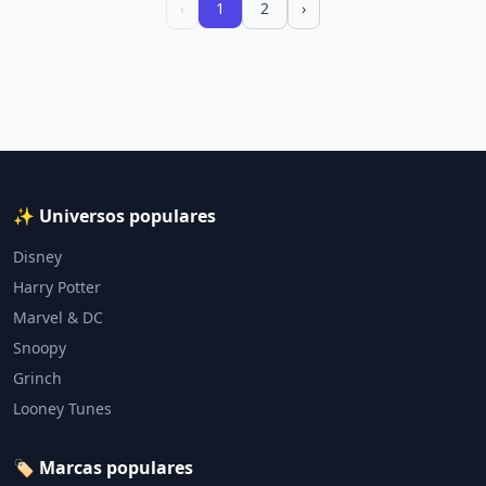
‹
1
2
›
✨ Universos populares
Disney
Harry Potter
Marvel & DC
Snoopy
Grinch
Looney Tunes
🏷️ Marcas populares