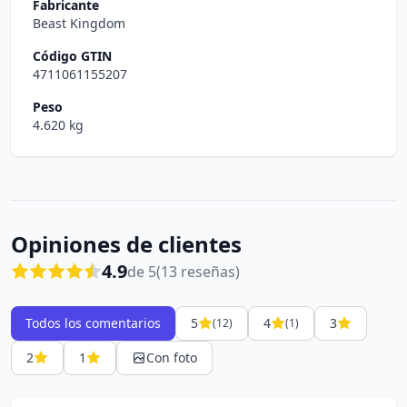
Fabricante
Beast Kingdom
Código GTIN
4711061155207
Peso
4.620 kg
Opiniones de clientes
4.9
de 5
(13 reseñas)
Todos los comentarios
5
4
3
(12)
(1)
2
1
Con foto