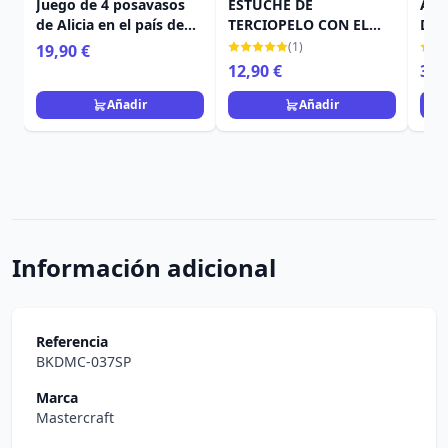
Juego de 4 posavasos
ESTUCHE DE
ALI
de Alicia en el país de
TERCIOPELO CON EL
DIS
las maravillas de Disney
GATO RISON - DISNEY
(1)
19,90 €
ALICIA EN EL PAÍS DE
12,90 €
34,
LAS MARAVILLAS
Añadir
Añadir
Información adicional
Referencia
BKDMC-037SP
Marca
Mastercraft