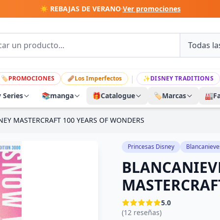
☀️ REBAJAS DE VERANO
·
Ver promociones
|
🏷
PROMOCIONES
🩹
Los Imperfectos
✨
DISNEY TRADITIONS
y Series
📚
manga
🎁
Catalogue
🏷️
Marcas
🏭
F
SNEY MASTERCRAFT 100 YEARS OF WONDERS
Princesas Disney
Blancanieves
BLANCANIEVE
MASTERCRAF
5.0
(12 reseñas)