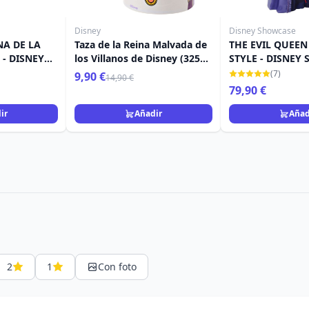
Disney
Disney Showcase
NA DE LA
Taza de la Reina Malvada de
THE EVIL QUEE
- DISNEY
los Villanos de Disney (325
STYLE - DISNEY
ml)
HAUTE COUTUR
(7)
9,90 €
14,90 €
79,90 €
ir
Añadir
Añad
2
1
Con foto