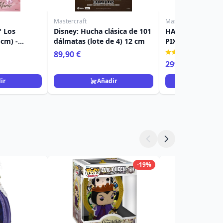
Mastercraft
Mastercraft
" Los
Disney: Hucha clásica de 101
HAMM TOY STOR
 cm) -
dálmatas (lote de 4) 12 cm
PIXAR MASTERC
tos
(2)
89,90 €
299,00 €
ir
Añadir
Añad
-19%