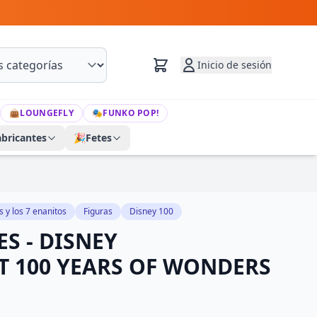
Inicio de sesión
👜
LOUNGEFLY
🎭
FUNKO POP!
abricantes
🎉
Fetes
 y los 7 enanitos
Figuras
Disney 100
S - DISNEY
T 100 YEARS OF WONDERS