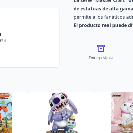
La serie "Master Craft" d
de estatuas de alta gama
permite a los fanáticos ad
El producto real puede d
N
554
Entrega rápida