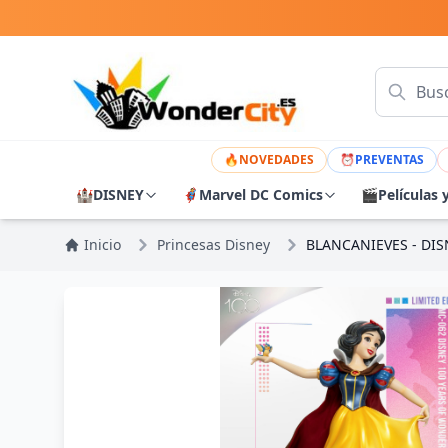
🔥
NOVEDADES
⏰
PREVENTAS
🏰
DISNEY
🦸
Marvel DC Comics
🎬
Películas 
Inicio
Princesas Disney
BLANCANIEVES - DI