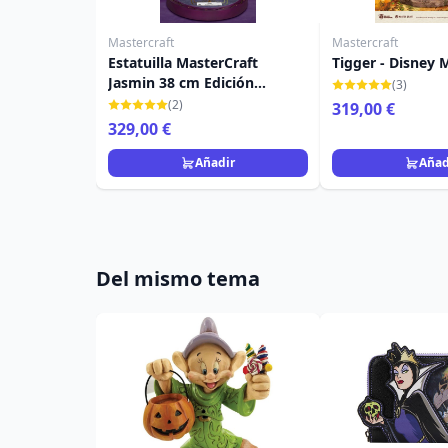
Mastercraft
Mastercraft
Estatuilla MasterCraft
Tigger - Disney 
Jasmin 38 cm Edición
(3)
limitada - Disney Aladdín
(2)
319,00 €
329,00 €
Añadir
Añad
Del mismo tema