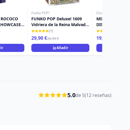
Funko POP!
Disney Britto
N ROCOCO
FUNKO POP Deluxe! 1609
MINI FIGURA TI
 SHOWCASE
Vidriera de la Reina Malvada
DISNEY BRITTO
E
- Disney Villains
(1)
(14)
29,90 €
19,90 €
36,90 €
ir
Añadir
Añad
5.0
de 5
(12 reseñas)