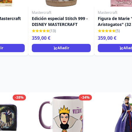
Mastercraft
Mastercraft
Mastercraft
Edición especial Stitch 999 -
Figura de Marie 
DISNEY MASTERCRAFT
Aristogatos" (32
Disney Aristoga
(13)
(5)
359,00 €
359,00 €
ir
Añadir
Añad
-38%
-34%