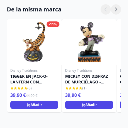
De la misma marca
-11%
Disney Traditions
Disney Traditions
Disn
TIGGER EN JACK-O-
MICKEY CON DISFRAZ
CAM
LANTERN CON
DE MURCIÉLAGO -
CAL
MURCIÉLAGO - DISNEY
DISNEY TRADITIONS
TRA
(8)
(1)
TRADITIONS
39,90 €
39,90 €
39,
44,90 €
Añadir
Añadir