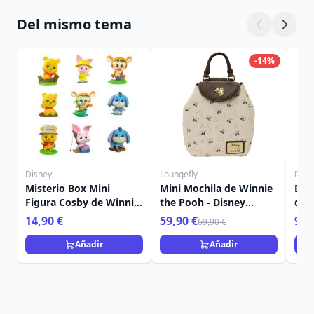
Del mismo tema
-14%
Disney
Loungefly
Disn
Misterio Box Mini
Mini Mochila de Winnie
Dec
Figura Cosby de Winnie
the Pooh - Disney
de 
the Pooh 8 cm - Disney
Loungefly
Dis
14,90 €
59,90 €
9,9
69,90 €
Añadir
Añadir