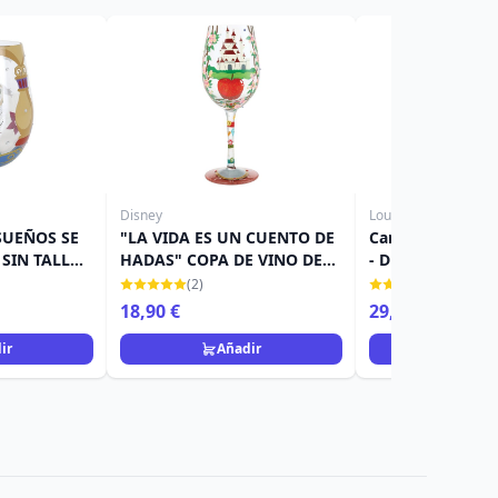
Disney
Loungefly
SUEÑOS SE
"LA VIDA ES UN CUENTO DE
Cartera de Viana
SIN TALLO
HADAS" COPA DE VINO DE
- Disney Loungef
 LOLITA
BLANCA NIEVES - DISNEY
(2)
(1)
LOLITA
18,90 €
29,90 €
39,90 €
ir
Añadir
Añad