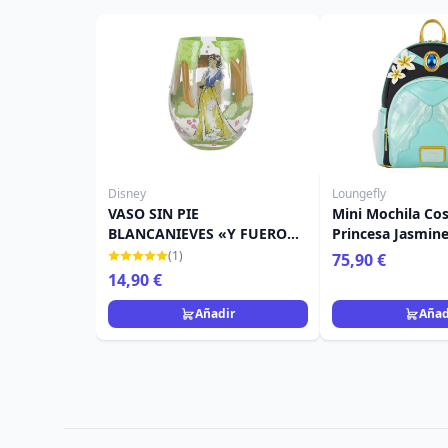
Disney
Loungefly
VASO SIN PIE
Mini Mochila Co
BLANCANIEVES «Y FUERON
Princesa Jasmin
FELICES PARA SIEMPRE» -
de Lámpara - Di
(1)
75,90 €
DISNEY LOLITA
Loungefly Aladd
14,90 €
Añadir
Añad