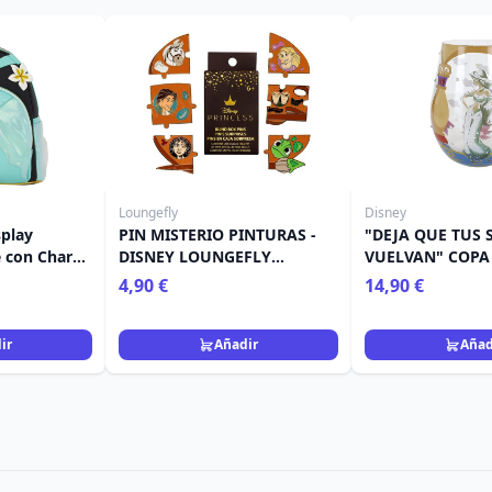
Loungefly
Disney
splay
PIN MISTERIO PINTURAS -
"DEJA QUE TUS 
e con Charm
DISNEY LOUNGEFLY
VUELVAN" COPA 
sney
RAPUNZEL
JASMIN - DISNEY
4,90 €
14,90 €
in
ir
Añadir
Añad