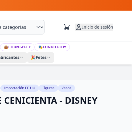
Inicio de sesión
👜
LOUNGEFLY
🎭
FUNKO POP!
abricantes
🎉
Fetes
Importación EE UU
Figuras
Vasos
 CENICIENTA - DISNEY