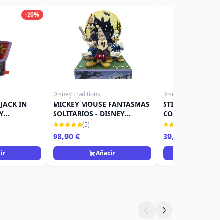
-20%
Disney Traditions
Disney Traditions
JACK IN
MICKEY MOUSE FANTASMAS
STITCH COMO L
EY
SOLITARIOS - DISNEY
CON JACK-O-LAN
TRADITIONS
DISNEY TRADITI
(5)
(12)
98,90 €
39,90 €
ir
Añadir
Añad