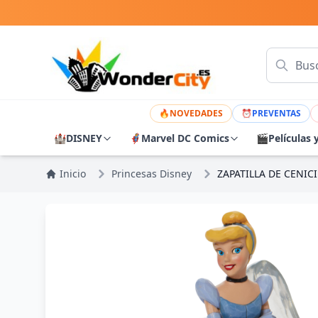
🔥
NOVEDADES
⏰
PREVENTAS
🏰
DISNEY
🦸
Marvel DC Comics
🎬
Películas 
Inicio
Princesas Disney
ZAPATILLA DE CENIC