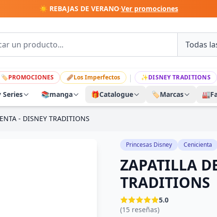
☀️ REBAJAS DE VERANO
·
Ver promociones
|
🏷
PROMOCIONES
🩹
Los Imperfectos
✨
DISNEY TRADITIONS
y Series
📚
manga
🎁
Catalogue
🏷️
Marcas
🏭
F
IENTA - DISNEY TRADITIONS
Princesas Disney
Cenicienta
ZAPATILLA DE
TRADITIONS
5.0
(15 reseñas)