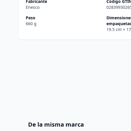
Fabricante
Código GTI
Enesco
0283993026
Peso
Dimensiones
660 g
empaqueta
19.5 cm
× 1
De la misma marca