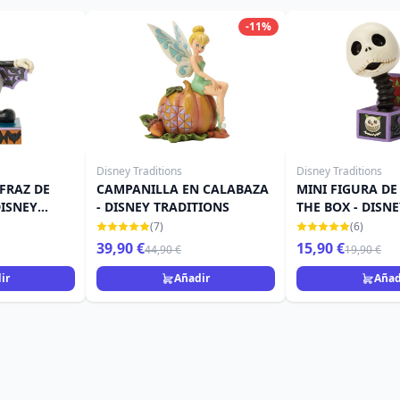
-11%
Disney Traditions
Disney Traditions
FRAZ DE
CAMPANILLA EN CALABAZA
MINI FIGURA DE 
DISNEY
- DISNEY TRADITIONS
THE BOX - DISN
TRADITIONS
(7)
(6)
39,90 €
15,90 €
44,90 €
19,90 €
ir
Añadir
Añad