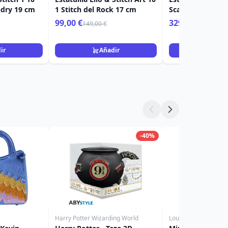
ndry 19 cm
1 Stitch del Rock 17 cm
Scale Máscara d
Cáncer 23 cm
99,00 €
329,00 €
149,00 €
ir
Añadir
Añad
-40%
Harry Potter Wizarding World
Loungefly