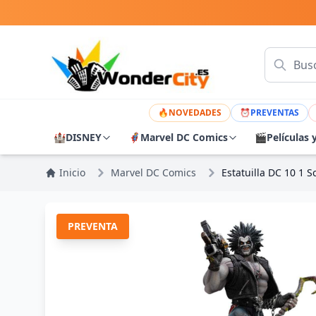
🔥
NOVEDADES
⏰
PREVENTAS
🏰
DISNEY
🦸
Marvel DC Comics
🎬
Películas 
Inicio
Marvel DC Comics
Estatuilla DC 10 1 
PREVENTA