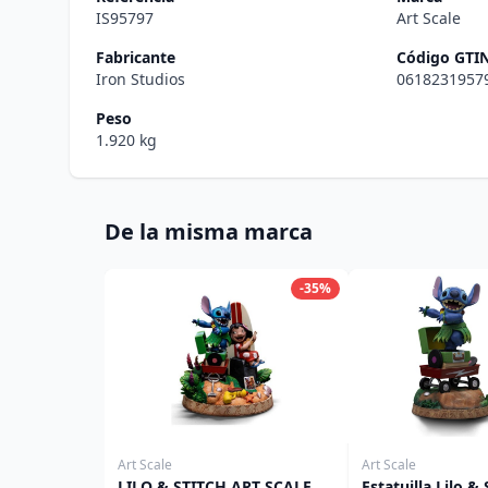
IS95797
Art Scale
Fabricante
Código GTI
Iron Studios
0618231957
Peso
1.920 kg
De la misma marca
-35%
Art Scale
Art Scale
LILO & STITCH ART SCALE
Estatuilla Lilo & 