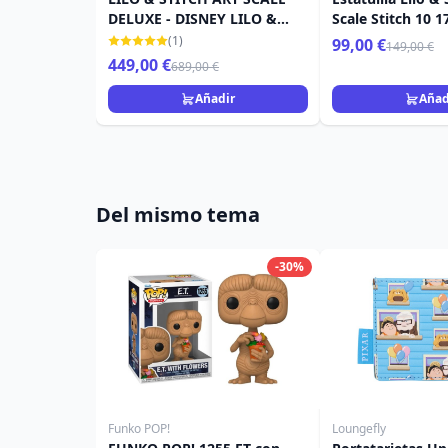
DELUXE - DISNEY LILO &
Scale Stitch 10 
STITCH
(1)
99,00 €
149,00 €
449,00 €
689,00 €
Añadir
Añad
Del mismo tema
-30%
Funko POP!
Loungefly