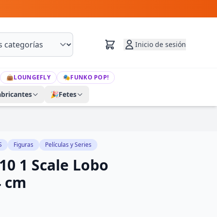
Inicio de sesión
👜
LOUNGEFLY
🎭
FUNKO POP!
abricantes
🎉
Fetes
S
Figuras
Películas y Series
 10 1 Scale Lobo
4 cm