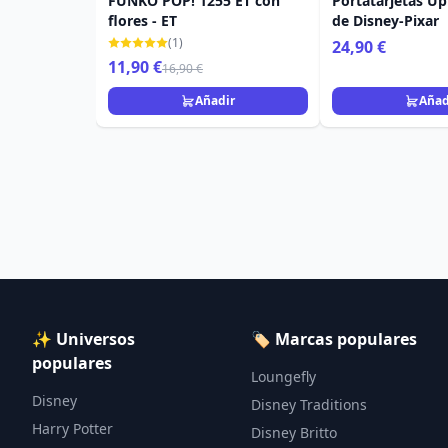
FUNKO POP! 1255 ET con
Portatarjetas Up
flores - ET
de Disney-Pixar
(1)
24,90 €
11,90 €
16,90 €
Añadir
Añad
✨ Universos
🏷️ Marcas populares
populares
Loungefly
Disney
Disney Traditions
Harry Potter
Disney Britto