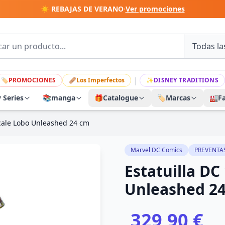
☀️ REBAJAS DE VERANO
·
Ver promociones
|
🏷
PROMOCIONES
🩹
Los Imperfectos
✨
DISNEY TRADITIONS
y Series
📚
manga
🎁
Catalogue
🏷️
Marcas
🏭
F
Scale Lobo Unleashed 24 cm
Marvel DC Comics
PREVENTA
Estatuilla DC
Unleashed 2
329,90 €