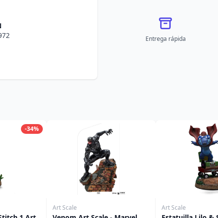
N
972
Entrega rápida
-34%
Art Scale
Art Scale
Stitch 1 Art
Venom Art Scale - Marvel
Estatuilla Lilo & 