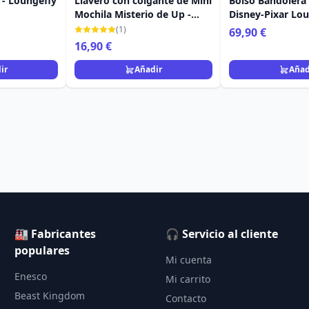
 - Loungefly
Llavero con colgante de Mini
Bolso Bandolera 
Mochila Misterio de Up -
Disney-Pixar Lo
Disney-Pixar Loungefly
(1)
69,90 €
16,90 €
ir
Añadir
Añad
🏭 Fabricantes
🎧 Servicio al cliente
populares
Mi cuenta
Enesco
Mi carrito
Beast Kingdom
Contacto