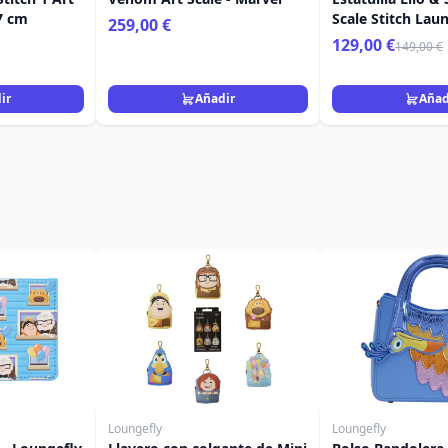
17 cm
Scale Stitch Lau
259,00 €
129,00 €
149,00 €
ir
Añadir
Añad
Loungefly
Loungefly