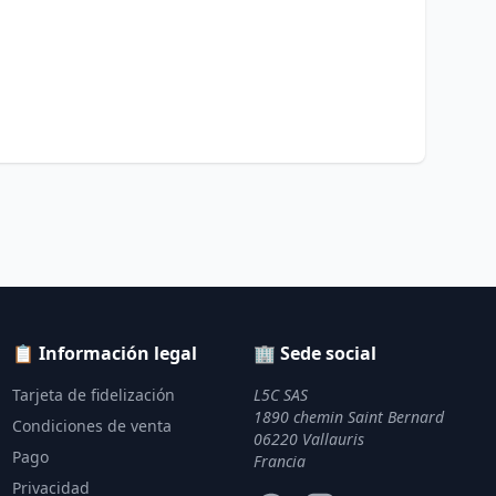
📋 Información legal
🏢 Sede social
Tarjeta de fidelización
L5C SAS
1890 chemin Saint Bernard
Condiciones de venta
06220 Vallauris
Pago
Francia
Privacidad