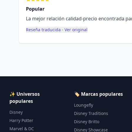
Popular
La mejor relación calidad-precio encontrada pa
Reseña traducida - Ver original
✨ Universos
🏷️ Marcas populares
populares
Loungefly
Disney
Disney Traditions
Harry Potter
Disney Britto
Marvel & DC
Disney Showcase