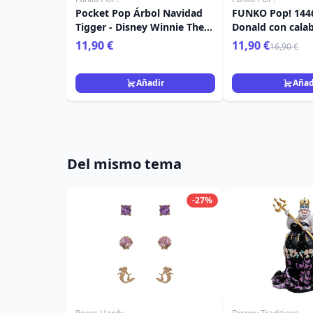
Pocket Pop Árbol Navidad
FUNKO Pop! 1446
Tigger - Disney Winnie The
Donald con calab
Pooh
11,90 €
11,90 €
16,90 €
Añadir
Añad
Del mismo tema
-27%