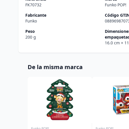
FK70732
Funko POP!
Fabricante
Código GTI
Funko
0889698707
Peso
Dimensiones
200 g
empaqueta
16.0 cm
× 1
De la misma marca
Funko POP!
Funko POP!