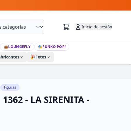
Inicio de sesión
👜
LOUNGEFLY
🎭
FUNKO POP!
abricantes
🎉
Fetes
Figuras
1362 - LA SIRENITA -