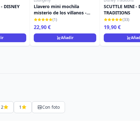
Loungefly
Disney Traditions
- DISNEY
Llavero mini mochila
SCUTTLE MINI - 
misterio de los villanos -
TRADITIONS
Disney Loungefly
(1)
(33)
22,90 €
19,90 €
ir
Añadir
Añad
2
1
Con foto