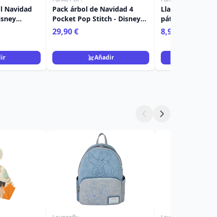
l Navidad
Pack árbol de Navidad 4
Llavero Pocket P
isney
Pocket Pop Stitch - Disney
pátina - Disney
Navidad
Lilo & Stitch
29,90 €
8,90 €
ir
Añadir
Añad