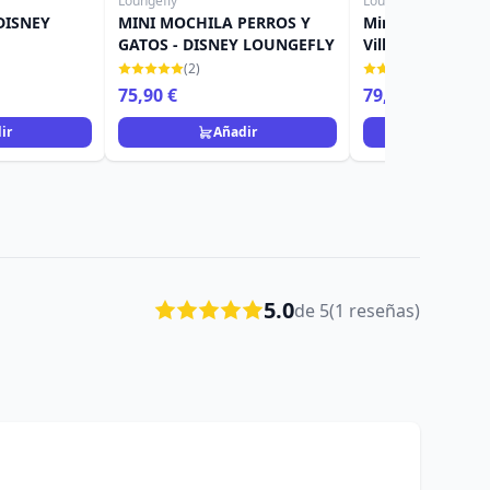
Loungefly
Loungefly
DISNEY
MINI MOCHILA PERROS Y
Mini mochila iri
GATOS - DISNEY LOUNGEFLY
Villains - DISNEY
LOUNGEFLY
(2)
(3)
75,90 €
79,90 €
ir
Añadir
Añad
5.0
de 5
(1 reseñas)