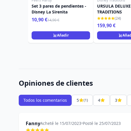
Peers Hardy
Disney Traditions
Set 3 pares de pendientes -
URSULA DELUXE 
Disney La Sirenita
TRADITIONS
(24)
10,90 €
14,90 €
159,90 €
Añadir
Añad
Opiniones de clientes
Todos los comentarios
5
4
3
(1)
Fanny
Acheté le 15/07/2023
•
Posté le 25/07/2023