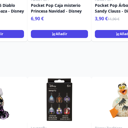
 Diablo
Pocket Pop Caja misterio
Pocket Pop Árbo
aza - Disney
Princesa Navidad - Disney
Sandy Clauss - D
Pesadilla antes 
6,90 €
3,90 €
11,90 €
ir
Añadir
Añad