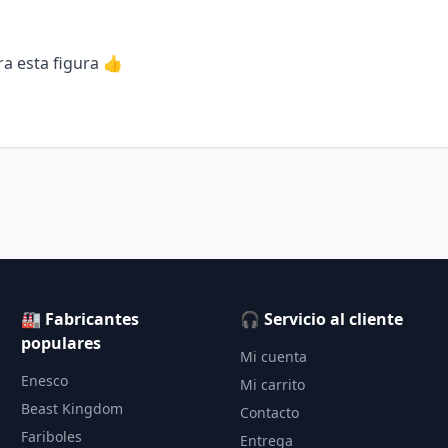
ra esta figura 👍
🏭 Fabricantes
🎧 Servicio al cliente
populares
Mi cuenta
Enesco
Mi carrito
Beast Kingdom
Contacto
Fariboles
Entrega