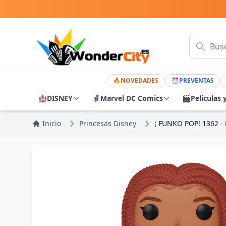
🔥
NOVEDADES
⏰
PREVENTAS
🏰
DISNEY
🦸
Marvel DC Comics
🎬
Películas 
Inicio
Princesas Disney
¡ FUNKO POP! 1362 - 