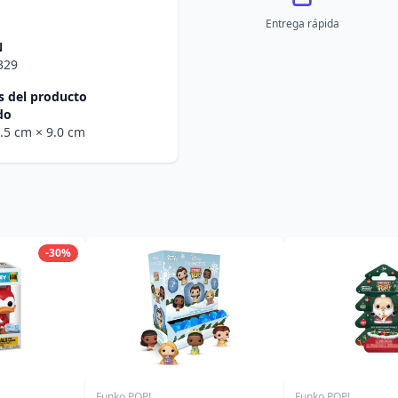
Entrega rápida
N
329
 del producto
do
1.5 cm
× 9.0 cm
-30%
Funko POP!
Funko POP!