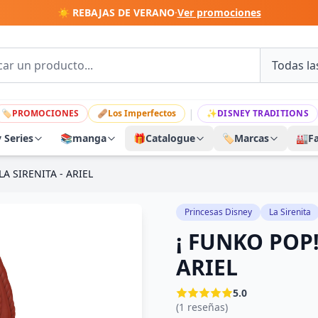
☀️ REBAJAS DE VERANO
·
Ver promociones
|
🏷
PROMOCIONES
🩹
Los Imperfectos
✨
DISNEY TRADITIONS
y Series
📚
manga
🎁
Catalogue
🏷️
Marcas
🏭
F
LA SIRENITA - ARIEL
Princesas Disney
La Sirenita
¡ FUNKO POP! 
ARIEL
5.0
(1 reseñas)