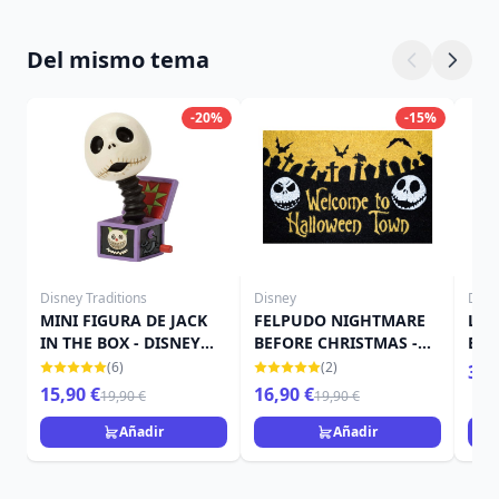
Del mismo tema
-20%
-15%
Disney Traditions
Disney
Disn
MINI FIGURA DE JACK
FELPUDO NIGHTMARE
LÁP
IN THE BOX - DISNEY
BEFORE CHRISTMAS -
ESC
TRADITIONS
DISNEY
NIG
(6)
(2)
34,
CHR
15,90 €
16,90 €
19,90 €
19,90 €
Añadir
Añadir