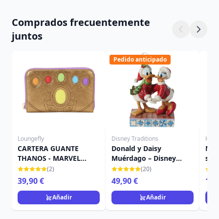
Comprados frecuentemente
juntos
Pedido anticipado
Loungefly
Disney Traditions
Harr
CARTERA GUANTE
Donald y Daisy
Min
THANOS - MARVEL
Muérdago – Disney
sel
LOUNGEFLY
Traditions
Pot
(2)
(20)
39,90 €
49,90 €
19,
Añadir
Añadir