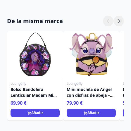
De la misma marca
Loungefly
Loungefly
Loun
Bolso Bandolera
Mini mochila de Angel
Bol
Lenticular Madam Mim
con disfraz de abeja –
& A
- Disney Loungefly
Disney Loungefly Lilo &
Hal
69,90 €
79,90 €
59,
Merlín el Encantador
Stitch
Lou
Añadir
Añadir