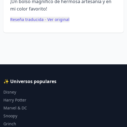
¡Un bolso magnífico de hermosa artesanía y en
mi color favorito!
Reseña traducida - Ver original
✨ Universos populares
Disney
Harry Potter
Marvel & DC
Snoopy
Grinch