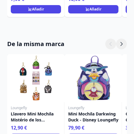
Añadir
Añadir
De la misma marca
Loungefly
Loungefly
Loun
Llavero Mini Mochila
Mini Mochila Darkwing
Cart
Mistério de los
Duck - Disney Loungefly
Car
Compañeros de
Hal
12,90 €
79,90 €
39,
Princesa - Disney
Lou