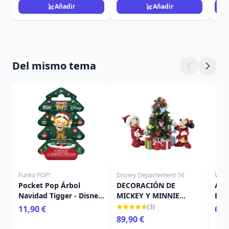
Loungefly
Añadir
Añadir
Del mismo tema
Funko POP!
Disney Departement 56
Will
Pocket Pop Árbol
DECORACIÓN DE
ANI
Navidad Tigger - Disney
MICKEY Y MINNIE
EST
Winnie The Pooh
MOUSE - DISNEY
TRE
(3)
11,90 €
65,
DEPARTMENT 56
89,90 €