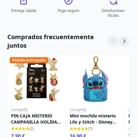
Entrega rápida
Pago seguro
Devoluciones
fáciles
Comprados frecuentemente
juntos
Pedido anticipado
Loungefly
Loungefly
Loun
PIN CAJA MISTERIO
Mini mochila misterio
Min
CAMPANILLA HOLIDAY -
Lilo y Stitch - Disney
Moa
DISNEY LOUNGEFLY
Loungefly
LOU
(2)
(7)
7,90 €
16,90 €
75,