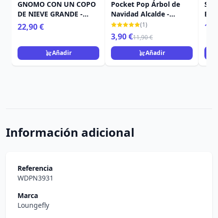
GNOMO CON UN COPO
Pocket Pop Árbol de
SAN
DE NIEVE GRANDE -
Navidad Alcalde -
EL 
HEARTWOOD CREEK
Disney Pesadilla antes
COL
(1)
22,90 €
114
Navidad
HEA
3,90 €
11,90 €
Añadir
Añadir
Información adicional
Referencia
WDPN3931
Marca
Loungefly