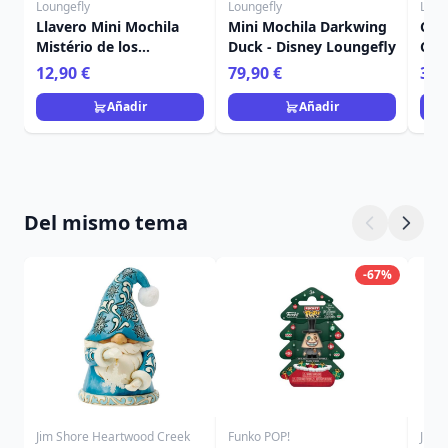
Loungefly
Loungefly
Loun
Llavero Mini Mochila
Mini Mochila Darkwing
Cart
Mistério de los
Duck - Disney Loungefly
Car
Compañeros de
Hal
12,90 €
79,90 €
39,
Princesa - Disney
Lou
Loungefly
Añadir
Añadir
Del mismo tema
-67%
Jim Shore Heartwood Creek
Funko POP!
Jim 