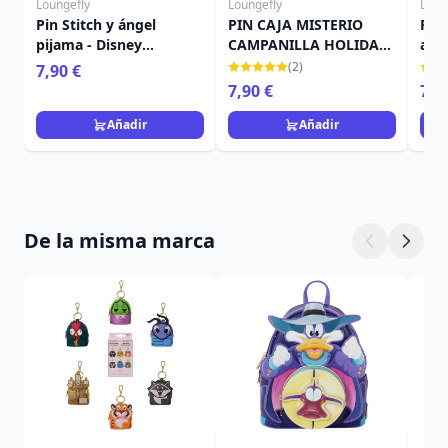
Loungefly
Loungefly
Loun
Pin Stitch y ángel
PIN CAJA MISTERIO
Pin 
pijama - Disney
CAMPANILLA HOLIDAY -
aniv
Loungefly
DISNEY LOUNGEFLY
Dis
(2)
7,90 €
7,90 €
7,9
Añadir
Añadir
De la misma marca