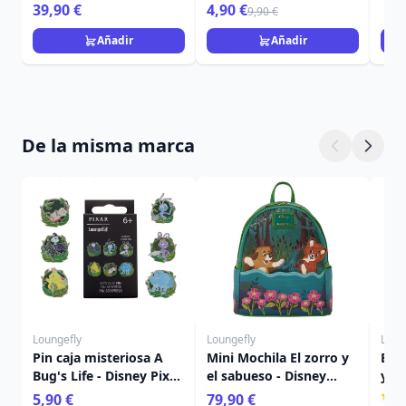
MARAVILLAS
39,90 €
4,90 €
9,90 €
Añadir
Añadir
De la misma marca
Loungefly
Loungefly
Loun
Pin caja misteriosa A
Mini Mochila El zorro y
Bols
Bug's Life - Disney Pixar
el sabueso - Disney
y el
Loungefly
Loungefly
Lou
5,90 €
79,90 €