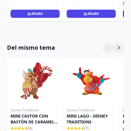
59,
Añadir
Añadir
Del mismo tema
Disney Traditions
Disney Traditions
Funk
MINI CASTOR CON
MINI LAGO - DISNEY
PAC
BASTÓN DE CARAMELO
TRADITIONS
POP
- DISNEY TRADITIONS
DIS
(6)
(7)
9,9