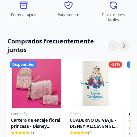
Entrega rápida
Pago seguro
Devoluciones
fáciles
Comprados frecuentemente
juntos
Disponibles
-51%
Dis
Loungefly
Disney
Figu
Cartera de encaje floral
CUADERNO DE VIAJE -
en c
princesa - Disney
DISNEY ALICIA EN EL
Tow
Loungefly
PAÍS DE LAS
de 
(1)
(9)
11,