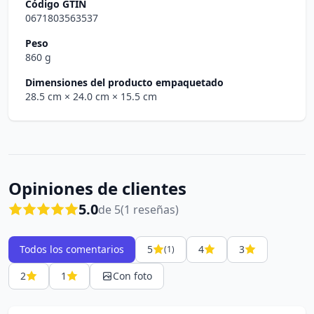
Código GTIN
0671803563537
Peso
860 g
Dimensiones del producto empaquetado
28.5 cm
× 24.0 cm
× 15.5 cm
Opiniones de clientes
5.0
de 5
(1 reseñas)
Todos los comentarios
5
4
3
(1)
2
1
Con foto