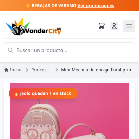
☀️ REBAJAS DE VERANO
·
Ver promociones
Inicio
Princesas Disney
Mini Mochila de encaje floral princesa - Disney Loungefly
🔥 ¡Solo quedan 1 en stock!