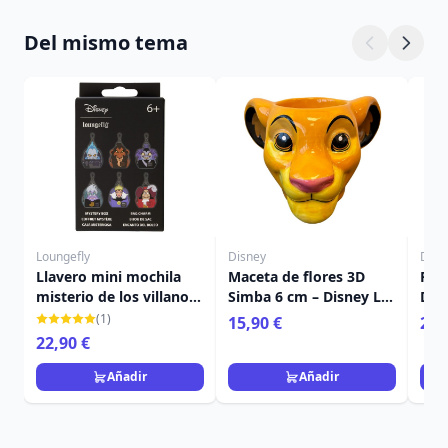
Del mismo tema
Loungefly
Disney
Disn
Llavero mini mochila
Maceta de flores 3D
Pel
misterio de los villanos
Simba 6 cm – Disney Le
Dis
- Disney Loungefly
Roi Lion
(1)
15,90 €
22,
22,90 €
Añadir
Añadir