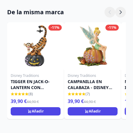
De la misma marca
-11%
-11%
Disney Traditions
Disney Traditions
Disn
TIGGER EN JACK-O-
CAMPANILLA EN
MIN
LANTERN CON
CALABAZA - DISNEY
IN 
MURCIÉLAGO - DISNEY
TRADITIONS
TRA
(8)
(7)
TRADITIONS
39,90 €
39,90 €
15,
44,90 €
44,90 €
Añadir
Añadir