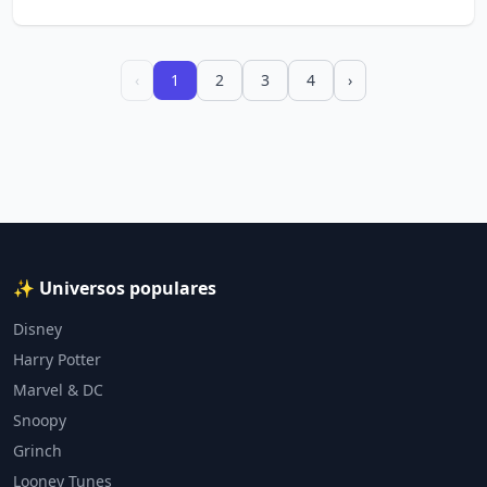
‹
1
2
3
4
›
✨ Universos populares
Disney
Harry Potter
Marvel & DC
Snoopy
Grinch
Looney Tunes