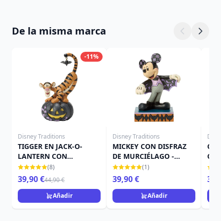
De la misma marca
-11%
Disney Traditions
Disney Traditions
Disn
TIGGER EN JACK-O-
MICKEY CON DISFRAZ
CAM
LANTERN CON
DE MURCIÉLAGO -
CAL
MURCIÉLAGO - DISNEY
DISNEY TRADITIONS
TRA
(8)
(1)
TRADITIONS
39,90 €
39,90 €
39,
44,90 €
Añadir
Añadir