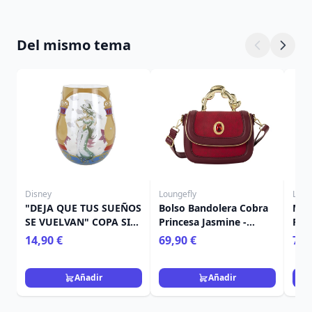
Del mismo tema
Disney
Loungefly
Loun
"DEJA QUE TUS SUEÑOS
Bolso Bandolera Cobra
Min
SE VUELVAN" COPA SIN
Princesa Jasmine -
Pri
TALLO JASMIN - DISNEY
Disney Loungefly Aladín
Cha
14,90 €
69,90 €
75,
LOLITA
Dis
Ala
Añadir
Añadir