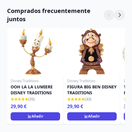
Comprados frecuentemente
juntos
Disney Traditions
Disney Traditions
Disn
OOH LA LA LUMIERE
FIGURA BIG BEN DISNEY
TRA
DISNEY TRADITIONS
TRADITIONS
POT
TRA
(35)
(33)
29,90 €
29,90 €
34,
Añadir
Añadir