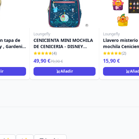
Loungefly
Loungefly
on tapa de
CENICIENTA MINI MOCHILA
Llavero misterio mini
y , Gardenia
DE CENICERIA - DISNEY
mochila Cenicienta 
LOUNGEFLY
aniversario - Dis
(4)
(2)
Loungefly
49,90 €
15,90 €
79,90 €
ir
Añadir
Añad