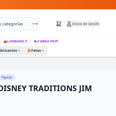
Inicio de sesión
👜
LOUNGEFLY
🎭
FUNKO POP!
abricantes
🎉
Fetes
Figuras
DISNEY TRADITIONS JIM