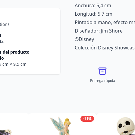
Anchura: 5,4 cm
Longitud: 5,7 cm
Pintado a mano, efecto m
tions
Diseñador: Jim Shore
N
©Disney
42
Colección Disney Showcas
 del producto
do
.5 cm
× 9.5 cm
Entrega rápida
-11%