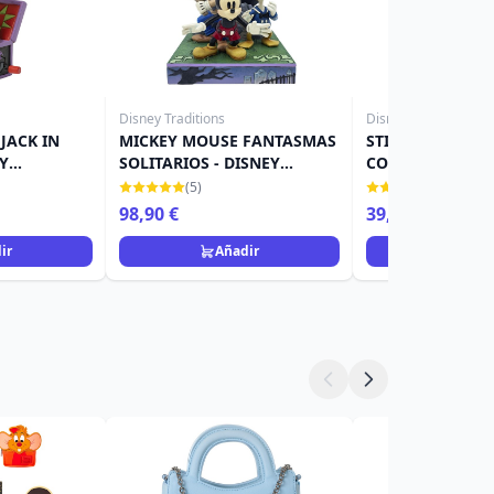
Disney Traditions
Disney Traditions
JACK IN
MICKEY MOUSE FANTASMAS
STITCH COMO L
EY
SOLITARIOS - DISNEY
CON JACK-O-LAN
TRADITIONS
DISNEY TRADITI
(5)
(12)
98,90 €
39,90 €
ir
Añadir
Añad