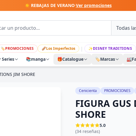
☀️ REBAJAS DE VERANO
·
Ver promociones
|
🏷
PROMOCIONES
🩹
Los Imperfectos
✨
DISNEY TRADITIONS
y Series
📚
manga
🎁
Catalogue
🏷️
Marcas
🏭
F
TIONS JIM SHORE
Cenicienta
PROMOCIONES
FIGURA GUS 
SHORE
5.0
(34 reseñas)