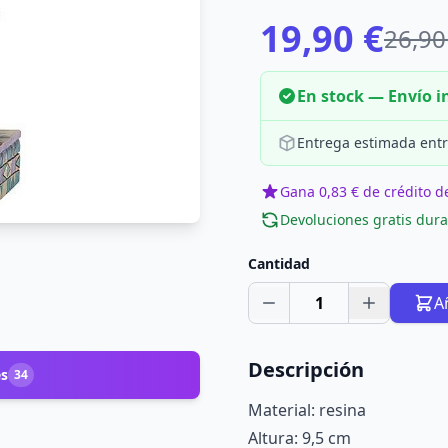
19,90 €
26,90
En stock — Envío 
Entrega estimada entr
Gana 0,83 € de crédito de
Devoluciones gratis dura
Cantidad
1
A
Descripción
es
34
Material: resina
Altura: 9,5 cm