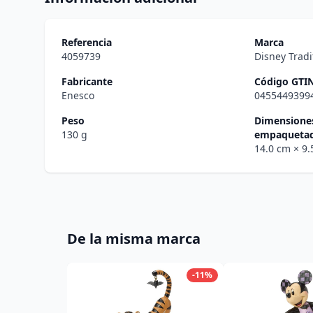
Referencia
Marca
4059739
Disney Tradi
Fabricante
Código GTI
Enesco
0455449399
Peso
Dimensiones
130 g
empaqueta
14.0 cm
× 9
De la misma marca
-11%