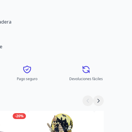
adera
e
Pago seguro
Devoluciones fáciles
-20%