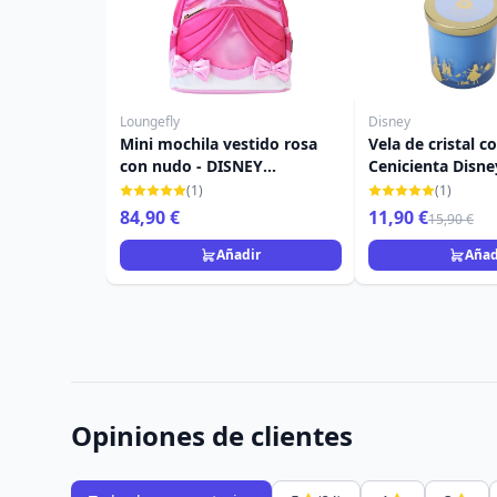
Loungefly
Disney
Mini mochila vestido rosa
Vela de cristal c
con nudo - DISNEY
Cenicienta Disne
LOUNGEFLY Cenicienta 75.º
y Calabaza
(1)
(1)
aniversario
84,90 €
11,90 €
15,90 €
Añadir
Añad
Opiniones de clientes