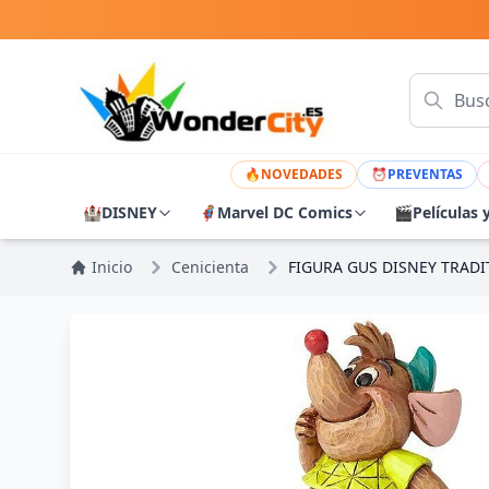
🔥
NOVEDADES
⏰
PREVENTAS
🏰
DISNEY
🦸
Marvel DC Comics
🎬
Películas 
Inicio
Cenicienta
FIGURA GUS DISNEY TRADI