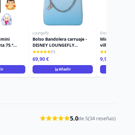
Loungefly
Disney
Bolso Bandolera carruaje -
Minifigura Miste
75.º
DISNEY LOUNGEFLY
villanos - Disney
ney
Cenicienta 75 aniversario
(1)
(1)
69,90 €
9,90 €
ir
Añadir
Añad
5.0
de 5
(34 reseñas)