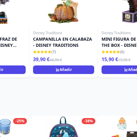
Disney Traditions
Disney Traditions
FRAZ DE
CAMPANILLA EN CALABAZA
MINI FIGURA DE 
DISNEY
- DISNEY TRADITIONS
THE BOX - DISN
TRADITIONS
(7)
(6)
39,90 €
15,90 €
44,90 €
19,90 €
ir
Añadir
Añad
-25%
-38%