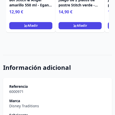
amarillo 550 ml - Egan
postre Stitch verde -
post
Disney Home
Egan Disney Home
Ega
12,90 €
14,90 €
14,
Añadir
Añadir
Información adicional
Referencia
6000971
Marca
Disney Traditions