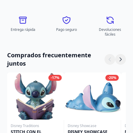
Entrega rápida
Pago seguro
Devoluciones
fáciles
Comprados frecuentemente
juntos
-17%
-20%
Disney Traditions
Disney Showcase
Disn
STITCH CON EL
DISNEY SHOWCASE
MIN