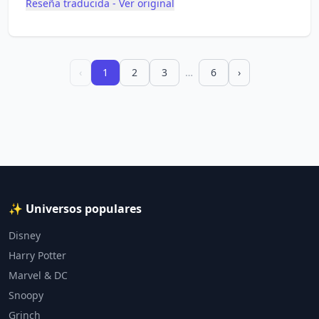
Reseña traducida - Ver original
‹
1
2
3
…
6
›
✨ Universos populares
Disney
Harry Potter
Marvel & DC
Snoopy
Grinch