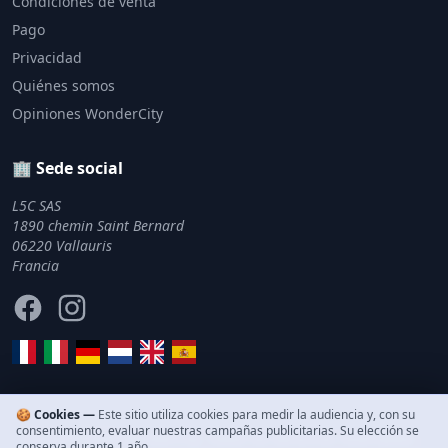
Condiciones de venta
Pago
Privacidad
Quiénes somos
Opiniones WonderCity
🏢 Sede social
L5C SAS
1890 chemin Saint Bernard
06220 Vallauris
Francia
Facebook
Instagram
🍪 Cookies —
Este sitio utiliza cookies para medir la audiencia y, con su
consentimiento, evaluar nuestras campañas publicitarias. Su elección se
© 2011–2026 WonderCity. Todos los derechos reservados.
conserva durante 1 año.