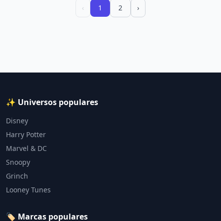
‹
1
2
›
✨ Universos populares
Disney
Harry Potter
Marvel & DC
Snoopy
Grinch
Looney Tunes
🏷️ Marcas populares