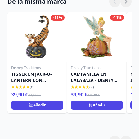
De la misma marca
-11%
-11%
Disney Traditions
Disney Traditions
Disn
TIGGER EN JACK-O-
CAMPANILLA EN
MIN
LANTERN CON
CALABAZA - DISNEY
IN 
MURCIÉLAGO - DISNEY
TRADITIONS
TRA
(8)
(7)
TRADITIONS
39,90 €
39,90 €
15,
44,90 €
44,90 €
Añadir
Añadir