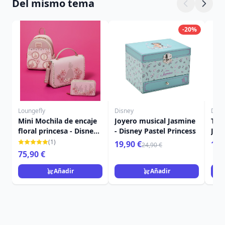
Del mismo tema
-20%
Loungefly
Disney
Disn
Mini Mochila de encaje
Joyero musical Jasmine
Taza
floral princesa - Disney
- Disney Pastel Princess
Jasm
Loungefly
Pri
(1)
19,90 €
13,
24,90 €
75,90 €
Añadir
Añadir