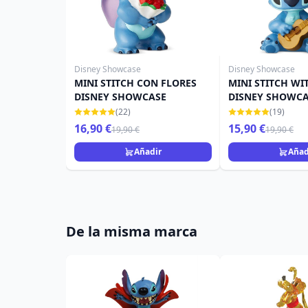
Disney Showcase
Disney Showcase
MINI STITCH CON FLORES
MINI STITCH WI
DISNEY SHOWCASE
DISNEY SHOWC
(22)
(19)
16,90 €
15,90 €
19,90 €
19,90 €
Añadir
Añad
De la misma marca