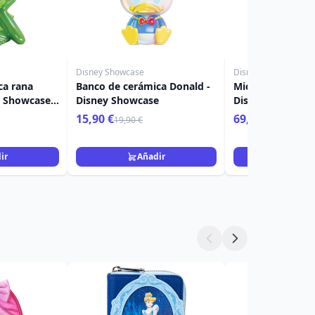
Disney Showcase
Disney Showcase
ca rana
Banco de cerámica Donald -
Mickey y Minnie
y Showcase
Disney Showcase
Disney Showcas
15,90 €
69,90 €
19,90 €
ir
Añadir
Añad