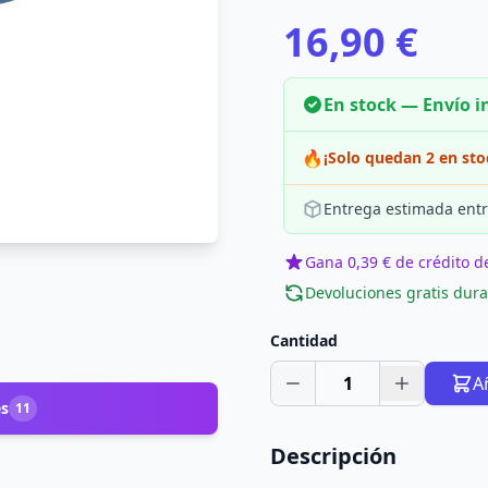
16,90 €
En stock — Envío 
🔥
¡Solo quedan 2 en sto
Entrega estimada entr
Gana 0,39 € de crédito de
Devoluciones gratis dura
Cantidad
1
A
es
11
Descripción