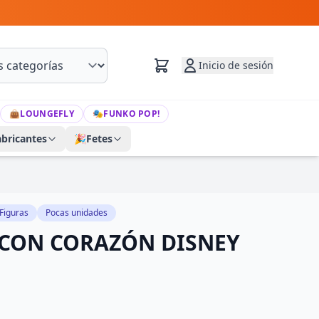
Inicio de sesión
👜
LOUNGEFLY
🎭
FUNKO POP!
abricantes
🎉
Fetes
Figuras
Pocas unidades
 CON CORAZÓN DISNEY