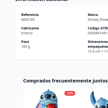
Referencia
Marca
6002185
Disney Sho
Fabricante
Código GTI
Enesco
0283991441
Peso
Dimensiones
160 g
empaqueta
13.3 cm
× 1
Comprados frecuentemente juntos
-15%