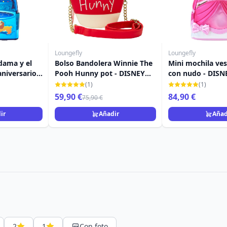
Loungefly
Loungefly
dama y el
Bolso Bandolera Winnie The
Mini mochila ves
niversario -
Pooh Hunny pot - DISNEY
con nudo - DISN
FLY
LOUNGEFLY
LOUNGEFLY Cenic
(1)
(1)
aniversario
59,90 €
84,90 €
75,90 €
ir
Añadir
Añad
2
1
Con foto