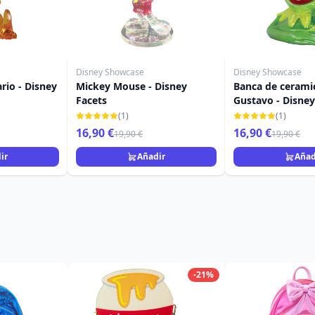
Disney Showcase
Disney Showcase
rio - Disney
Mickey Mouse - Disney
Banca de cerami
Facets
Gustavo - Disne
Muppets
(1)
(1)
16,90 €
16,90 €
19,90 €
19,90 €
ir
Añadir
Añad
-21%