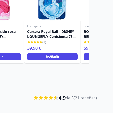
Loungefly
Loungefly
tido rosa
Cartera Royal Ball - DISNEY
BOLSO BANDOLE
EY
LOUNGEFLY Cenicienta 75
BELLA DURMIENT
ienta 75.º
aniversario
LOUNGEFLY
(1)
(2)
39,90 €
59,90 €
69,90 €
ir
Añadir
Añad
4.9
de 5
(21 reseñas)