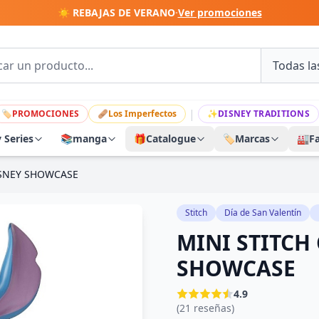
☀️ REBAJAS DE VERANO
·
Ver promociones
|
🏷
PROMOCIONES
🩹
Los Imperfectos
✨
DISNEY TRADITIONS
y Series
📚
manga
🎁
Catalogue
🏷️
Marcas
🏭
F
ISNEY SHOWCASE
Stitch
Día de San Valentín
MINI STITCH
SHOWCASE
4.9
(21 reseñas)