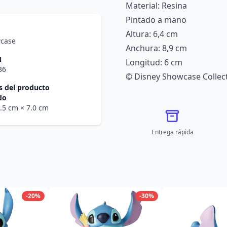
Material: Resina
Pintado a mano
Altura: 6,4 cm
wcase
Anchura: 8,9 cm
N
Longitud: 6 cm
36
© Disney Showcase Collec
 del producto
do
1.5 cm
× 7.0 cm
Entrega rápida
-20%
-30%