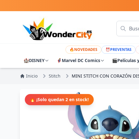
🔥
NOVEDADES
⏰
PREVENTAS
🏰
DISNEY
🦸
Marvel DC Comics
🎬
Películas 
Inicio
Stitch
MINI STITCH CON CORAZÓN D
🔥 ¡Solo quedan 2 en stock!