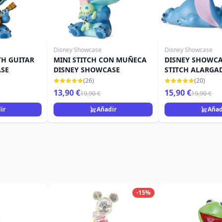
Disney Showcase
Disney Showcase
TH GUITAR
MINI STITCH CON MUÑECA
DISNEY SHOWCA
ASE
DISNEY SHOWCASE
STITCH ALARGA
(26)
(20)
13,90 €
15,90 €
19,90 €
19,90 €
ir
Añadir
Añad
-15%