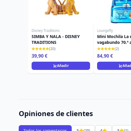
Disney Traditions
Loungefly
SIMBA Y NALA - DISNEY
Mini Mochila La 
TRADITIONS
vagabundo 70.º a
DISNEY LOUNGE
(20)
(2)
39,90 €
84,90 €
Añadir
Añad
Opiniones de clientes
Todos los comentarios
5
4
3
(20)
(1)