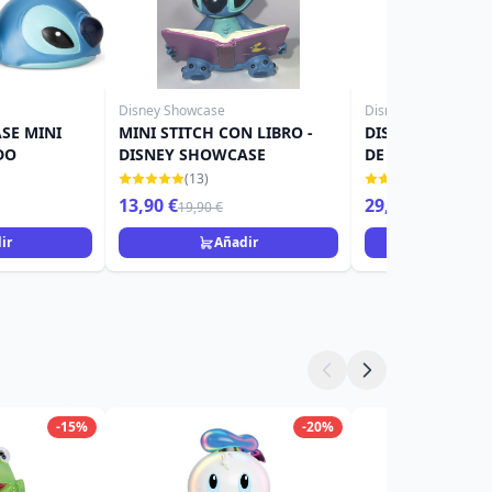
Disney Showcase
Disney Traditions
SE MINI
MINI STITCH CON LIBRO -
DISNEY TRADITI
DO
DISNEY SHOWCASE
DE SAN VALENTI
(13)
(22)
13,90 €
29,90 €
19,90 €
39,90 €
ir
Añadir
Añad
-15%
-20%