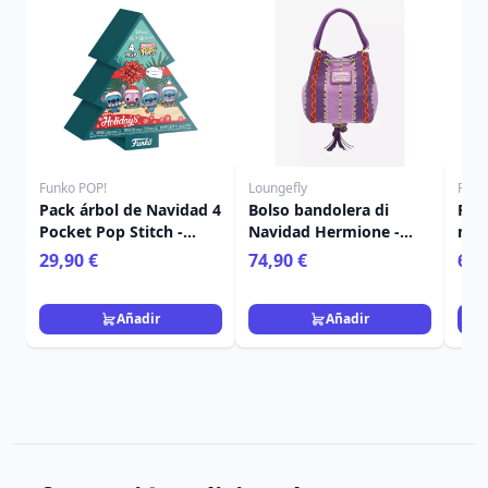
Funko POP!
Loungefly
Funk
Pack árbol de Navidad 4
Bolso bandolera di
Poc
Pocket Pop Stitch -
Navidad Hermione -
mis
Disney Lilo & Stitch
Loungefly Harry Potter
Nav
29,90 €
74,90 €
6,9
Añadir
Añadir