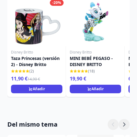
-20%
Disney Britto
Disney Britto
Disne
Taza Princesas (versión
MINI BEBÉ PEGASO -
Min
2) - Disney Britto
DISNEY BRITTO
Brit
(2)
(18)
11,90 €
19,90 €
69,
14,90 €
Añadir
Añadir
Del mismo tema