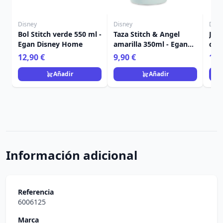
Disney
Disney
Disn
Bol Stitch verde 550 ml -
Taza Stitch & Angel
Jue
Egan Disney Home
amarilla 350ml - Egan
cris
Disney Home
Ega
12,90 €
9,90 €
13,
Añadir
Añadir
Información adicional
Referencia
6006125
Marca