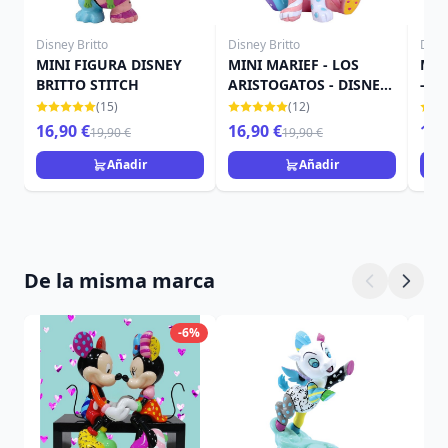
Disney Britto
Disney Britto
Disn
MINI FIGURA DISNEY
MINI MARIEF - LOS
MIN
BRITTO STITCH
ARISTOGATOS - DISNEY
- D
BRITTO
(15)
(12)
16,90 €
16,90 €
13,
19,90 €
19,90 €
Añadir
Añadir
De la misma marca
-6%