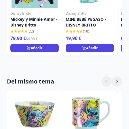
Disney Britto
Disney Britto
Disne
Mickey y Minnie Amor -
MINI BEBÉ PEGASO -
Min
Disney Britto
DISNEY BRITTO
Brit
(22)
(18)
79,90 €
19,90 €
69,
84,90 €
Añadir
Añadir
Del mismo tema