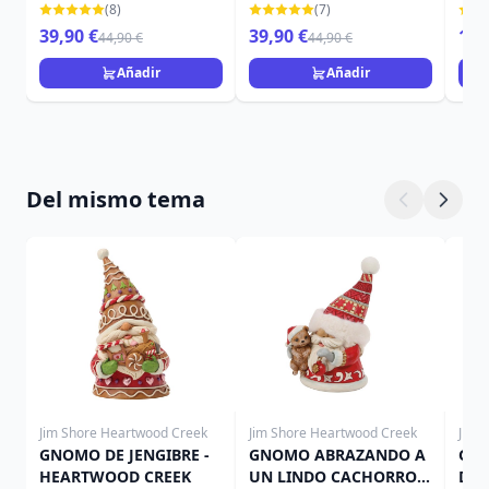
MURCIÉLAGO - DISNEY
TRADITIONS
TRA
(8)
(7)
TRADITIONS
39,90 €
39,90 €
15,
44,90 €
44,90 €
Añadir
Añadir
Del mismo tema
Jim Shore Heartwood Creek
Jim Shore Heartwood Creek
Jim 
GNOMO DE JENGIBRE -
GNOMO ABRAZANDO A
GN
HEARTWOOD CREEK
UN LINDO CACHORRO -
DE 