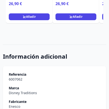
HEARTWOOD CREEK
HEA
26,90 €
26,90 €
22,
Añadir
Añadir
Información adicional
Referencia
6007062
Marca
Disney Traditions
Fabricante
Enesco