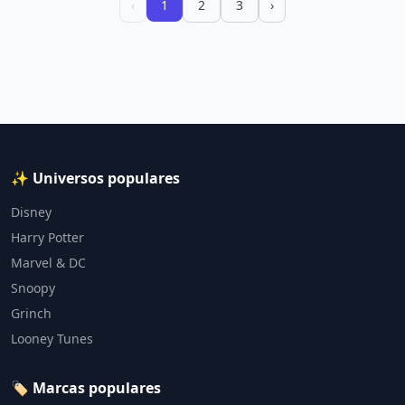
‹
1
2
3
›
✨ Universos populares
Disney
Harry Potter
Marvel & DC
Snoopy
Grinch
Looney Tunes
🏷️ Marcas populares