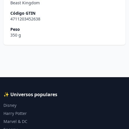
Beast Kingdom
Código GTIN
4711203452638
Peso
350 g
✨ Universos populares
Disney
Harry Potter
Marvel & DC