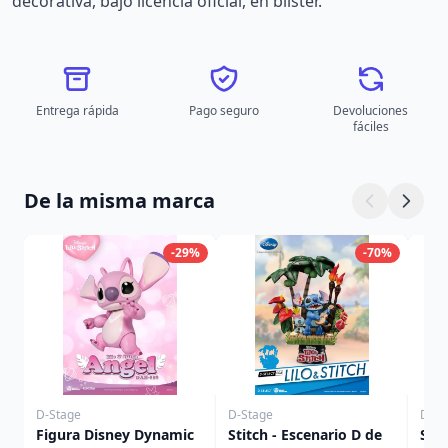
decorativa, bajo licencia oficial, en blister.
Entrega rápida
Pago seguro
Devoluciones
fáciles
De la misma marca
-29%
-70%
D-Stage
D-Stage
D-St
Figura Disney Dynamic
Stitch - Escenario D de
Stit