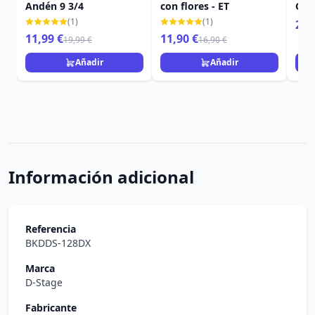
Andén 9 3/4
con flores - ET
Gro
(1)
(1)
22,
11,99 €
11,90 €
19,99 €
16,90 €
Añadir
Añadir
Información adicional
Referencia
BKDDS-128DX
Marca
D-Stage
Fabricante