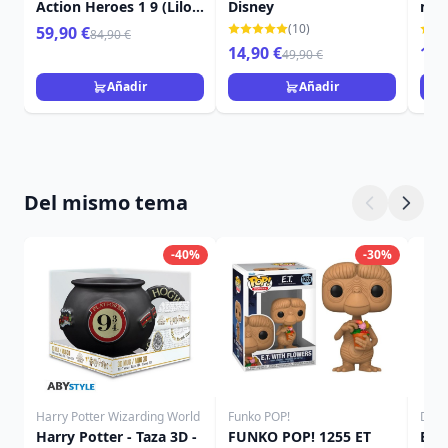
Action Heroes 1 9 (Lilo
Disney
mon
& Stitch) 16 cm
Sta
(10)
59,90 €
84,90 €
14,90 €
16,
49,90 €
Añadir
Añadir
Del mismo tema
-40%
-30%
Harry Potter Wizarding World
Funko POP!
Disn
Harry Potter - Taza 3D -
FUNKO POP! 1255 ET
Esta