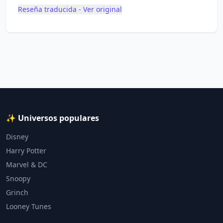
Reseña traducida - Ver original
✨ Universos populares
Disney
Harry Potter
Marvel & DC
Snoopy
Grinch
Looney Tunes