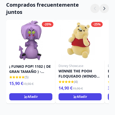
Comprados frecuentemente
juntos
-20%
-25%
Disney Showcase
Disn
¡ FUNKO POP! 1102 ( DE
WINNIE THE POOH
Bols
GRAN TAMAÑO ) -
FLOQUEADO (WINDOW
Lots
DISNEY LA ESPADA EN
(5)
BOX) - DISNEY
LA PIEDRA - SENORA
(4)
15,90 €
19,90 €
SHOWCASE
MIM ( DRAGÓN )
14,90 €
3,9
19,90 €
Añadir
Añadir