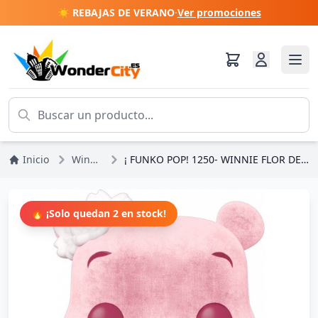
☀️ REBAJAS DE VERANO
·
Ver promociones
Inicio
Winnie the Pooh
¡ FUNKO POP! 1250- WINNIE FLOR DE CEREZO Y FLOQUEADO - WINNIE THE POOH
🔥 ¡Solo quedan 2 en stock!