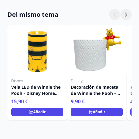
Del mismo tema
Disney
Disney
Loun
Vela LED de Winnie the
Decoración de maceta
Pin
Pooh - Disney Home
de Winnie the Pooh –
DRE
Frangrance Collection
Disney
Lou
15,90 €
9,90 €
4,9
Poo
Añadir
Añadir