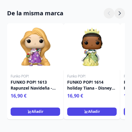
De la misma marca
Funko POP!
Funko POP!
Funk
FUNKO POP! 1613
FUNKO POP! 1614
FUN
Rapunzel Navideña -
holiday Tiana - Disney
Hol
Disney Princese
Princess
Pri
16,90 €
16,90 €
16,
Añadir
Añadir