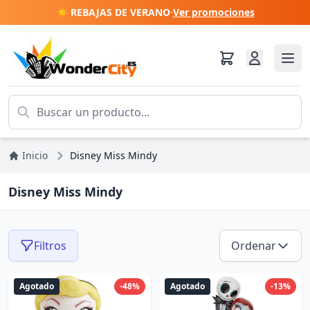
☀️ REBAJAS DE VERANO
·
Ver promociones
Inicio
Disney Miss Mindy
Disney Miss Mindy
Filtros
Ordenar
Agotado
-48%
Agotado
-13%