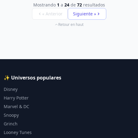
Mostrando
1
a
24
de
72
resultados
« Anterior
Siguiente »
Retour en haut
✨ Universos populares
Disney
Harry Potter
Marvel & DC
Snoopy
Grinch
Looney Tunes