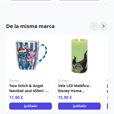
De la misma marca
Disney
Disney
Disn
Taza Stitch & Angel
Vela LED Maléfica -
Jue
Navidad azul 450ml -
Disney Home
post
Egan Disney Home
Frangrance Collection
Nav
11,90 €
15,90 €
36,
Ho
Añadir
Añadir