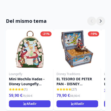
Del mismo tema
-21%
-19%
Loungefly
Disney Traditions
Loun
Mini Mochila Hadas -
EL TESORO DE PETER
Cart
Disney Loungefly
PAN - DISNEY
Lou
Campanilla
TRADITIONS
(1)
(27)
39,
59,90 €
79,90 €
75,90 €
98,90 €
Añadir
Añadir