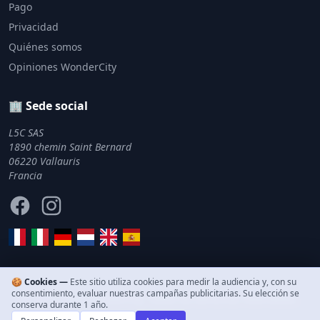
Pago
Privacidad
Quiénes somos
Opiniones WonderCity
🏢 Sede social
L5C SAS
1890 chemin Saint Bernard
06220 Vallauris
Francia
Facebook
Instagram
🍪 Cookies —
Este sitio utiliza cookies para medir la audiencia y, con su
consentimiento, evaluar nuestras campañas publicitarias. Su elección se
© 2011–2026 WonderCity. Todos los derechos reservados.
conserva durante 1 año.