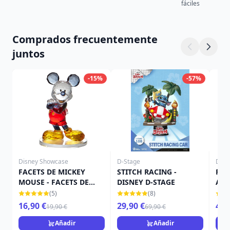
fáciles
Comprados frecuentemente
juntos
-15%
-57%
Disney Showcase
D-Stage
Disn
FACETS DE MICKEY
STITCH RACING -
FAC
MOUSE - FACETS DE
DISNEY D-STAGE
Apre
DISNEY
FAC
(5)
(8)
16,90 €
29,90 €
49,
19,90 €
69,90 €
Añadir
Añadir