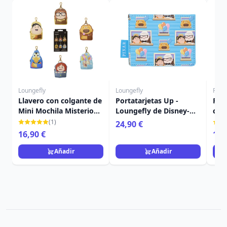
Loungefly
Loungefly
Funk
Llavero con colgante de
Portatarjetas Up -
FUN
Mini Mochila Misterio
Loungefly de Disney-
con 
de Up - Disney-Pixar
Pixar
(1)
24,90 €
Loungefly
16,90 €
11,
Añadir
Añadir