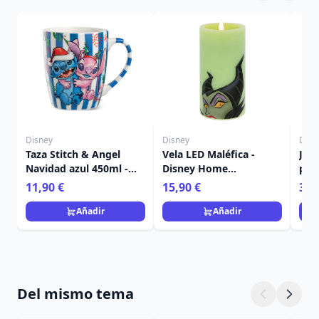
Disney
Disney
Disn
Taza Stitch & Angel
Vela LED Maléfica -
Jue
Navidad azul 450ml -
Disney Home
post
Egan Disney Home
Frangrance Collection
Nav
11,90 €
15,90 €
36,
Ho
Añadir
Añadir
Del mismo tema