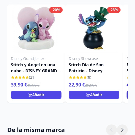
-20%
-23%
Disney Grand Jester
Disney Showcase
Disn
Stitch y Angel en una
Stitch Día de San
Bol
nube - DISNEY GRAND
Patricio - Disney
Sti
JESTER
Showcase Stitch
Sho
(21)
(8)
39,90 €
22,90 €
42,
49,90 €
29,90 €
Añadir
Añadir
De la misma marca