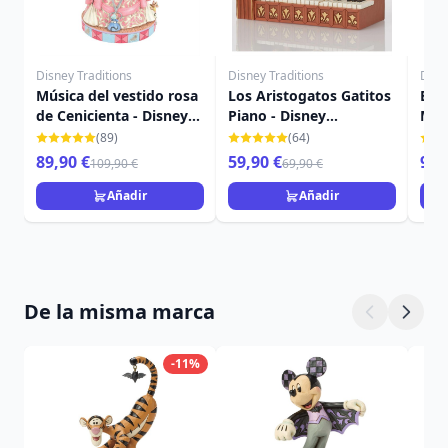
Disney Traditions
Disney Traditions
Disn
Música del vestido rosa
Los Aristogatos Gatitos
Enc
de Cenicienta - Disney
Piano - Disney
Mad
Traditions Cenicienta
Traditions Los
más
(89)
(64)
Aristogatos
Trad
89,90 €
59,90 €
94,
109,90 €
69,90 €
Añadir
Añadir
De la misma marca
-11%