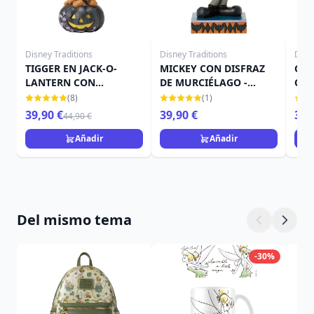
Disney Traditions
Disney Traditions
Disn
TIGGER EN JACK-O-
MICKEY CON DISFRAZ
CAM
LANTERN CON
DE MURCIÉLAGO -
CAL
MURCIÉLAGO - DISNEY
DISNEY TRADITIONS
TRA
(8)
(1)
TRADITIONS
39,90 €
39,90 €
39,
44,90 €
Añadir
Añadir
Del mismo tema
-30%