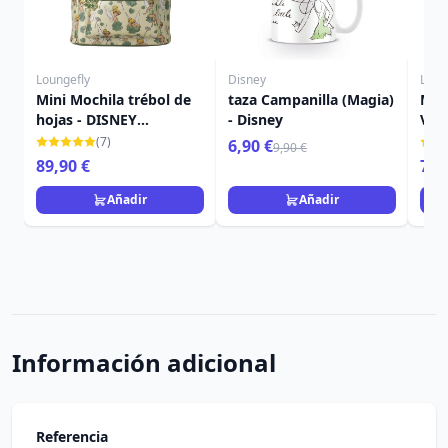
Loungefly
Disney
Loun
Mini Mochila trébol de
taza Campanilla (Magia)
Mini
hojas - DISNEY
- Disney
Vill
LOUNGEFLY Campanilla
LOU
(7)
6,90 €
9,90 €
4
89,90 €
79,
Añadir
Añadir
Información adicional
Referencia