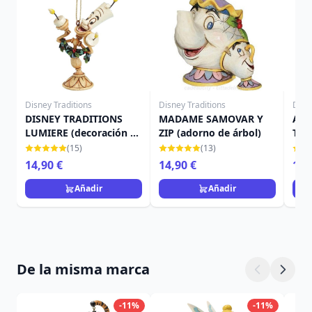
Disney Traditions
Disney Traditions
Disn
DISNEY TRADITIONS
MADAME SAMOVAR Y
ADO
LUMIERE (decoración de
ZIP (adorno de árbol)
TRA
árbol)
LA 
(15)
(13)
14,90 €
14,90 €
12,
Añadir
Añadir
De la misma marca
-11%
-11%