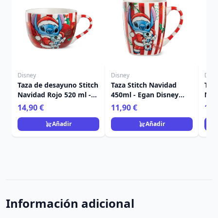
Disney
Disney
Disn
Taza de desayuno Stitch
Taza Stitch Navidad
Taza
Navidad Rojo 520 ml -
450ml - Egan Disney
Nav
Egan Disney Home
Home
Ega
14,90 €
11,90 €
11,
Añadir
Añadir
Información adicional