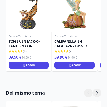
Disney Traditions
Disney Traditions
Disn
TIGGER EN JACK-O-
CAMPANILLA EN
MIN
LANTERN CON
CALABAZA - DISNEY
IN 
MURCIÉLAGO - DISNEY
TRADITIONS
TRA
(8)
(7)
TRADITIONS
39,90 €
39,90 €
15,
44,90 €
44,90 €
Añadir
Añadir
Del mismo tema