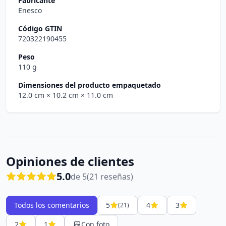
Fabricante
Enesco
Código GTIN
720322190455
Peso
110 g
Dimensiones del producto empaquetado
12.0 cm
× 10.2 cm
× 11.0 cm
Opiniones de clientes
5.0
de 5
(21 reseñas)
Todos los comentarios
5
4
3
(21)
2
1
Con foto