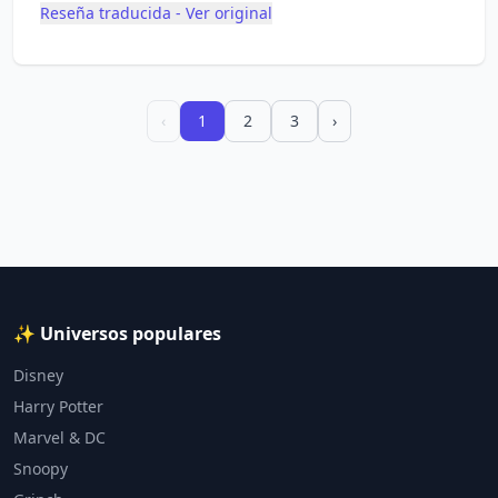
Reseña traducida - Ver original
‹
1
2
3
›
✨ Universos populares
Disney
Harry Potter
Marvel & DC
Snoopy