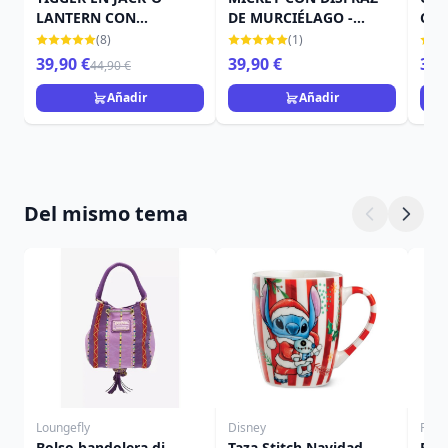
LANTERN CON
DE MURCIÉLAGO -
CAL
MURCIÉLAGO - DISNEY
DISNEY TRADITIONS
TRA
(8)
(1)
TRADITIONS
39,90 €
39,90 €
39,
44,90 €
Añadir
Añadir
Del mismo tema
Loungefly
Disney
Funk
Bolso bandolera di
Taza Stitch Navidad
Poc