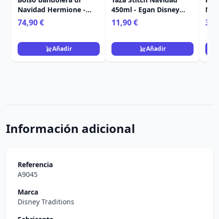
Navidad Hermione -
450ml - Egan Disney
Nav
Loungefly Harry Potter
Home
Disn
74,90 €
11,90 €
3,9
Nav
Añadir
Añadir
Información adicional
Referencia
A9045
Marca
Disney Traditions