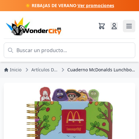
☀️ REBAJAS DE VERANO
·
Ver promociones
Inicio
Artículos De Papelería
Cuaderno McDonalds Lunchbox Gang Tab - Loungefly