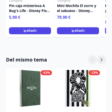
Loungefly
Loungefly
Loun
Pin caja misteriosa A
Mini Mochila El zorro y
Bols
Bug's Life - Disney Pixar
el sabueso - Disney
y el
Loungefly
Loungefly
Lou
5,90 €
79,90 €
59,
Añadir
Añadir
Del mismo tema
-62%
-23%