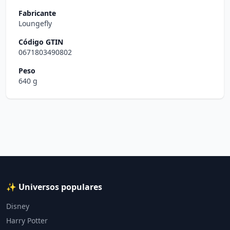
Fabricante
Loungefly
Código GTIN
0671803490802
Peso
640 g
✨ Universos populares
Disney
Harry Potter