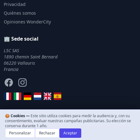
Privacidad
Quiénes somos
Opiniones WonderCity
🏢 Sede social
L5C SAS
1890 chemin Saint Bernard
06220 Vallauris
Francia
Facebook
Instagram
🍪 Cookies —
Este sitio utiliza cookies para medir la audiencia y, con su
consentimiento, evaluar nuestras campañas publicitarias. Su elección se
© 2011–2026 WonderCity. Todos los derechos reservados.
conserva durante 1 año.
Personalizar
Rechazar
Aceptar