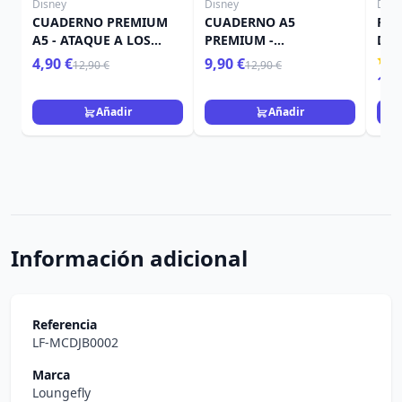
Disney
Disney
Disn
CUADERNO PREMIUM
CUADERNO A5
POR
A5 - ATAQUE A LOS
PREMIUM -
DE 
TITANES
BEETLEJUICE
MIÉ
4,90 €
9,90 €
12,90 €
12,90 €
15,
Añadir
Añadir
Información adicional
Referencia
LF-MCDJB0002
Marca
Loungefly